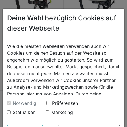
Deine Wahl bezüglich Cookies auf
dieser Webseite
BOLT 200 Industriekletterhelm
BOLT 200 Industriekletterhelm
Hi-Vis, unbelüftet
belüftet
Wie die meisten Webseiten verwenden auch wir
Cookies um deinen Besuch auf der Website so
0.0
(0)
0.0
(0)
0.0
0.0
angenehm wie möglich zu gestalten. So wird zum
134,99€
134,99€
von
von
Beispiel dein ausgewählter Markt gespeichert, damit
5
5
du diesen nicht jedes Mal neu auswählen musst.
Sternen.
Sternen.
Außerdem verwenden wir Cookies unserer Partner
zu Analyse- und Marketingzwecken sowie für die
Personalisierung von Anzeigen. Durch deine
Einwilligung werden die Daten von Drittanbieter,
Notwendig
Präferenzen
unter anderem auch in den USA, verarbeitet.
Statistiken
Marketing
Durch Klick auf "Alle Cookies erlauben" stimmst du
der Verwendung aller Cookies zu. Unter "Details