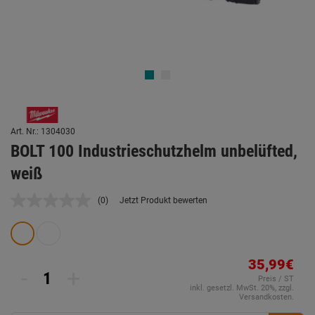
Art. Nr.: 1304030
BOLT 100 Industrieschutzhelm unbelüfted,
weiß
(0)
Jetzt Produkt bewerten
Kein
Beurteilungswert.
Link
auf
derselben
Seite.
35,99€
-
+
Preis / ST
inkl. gesetzl. MwSt. 20%, zzgl.
Versandkosten.