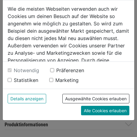
Wie die meisten Webseiten verwenden auch wir
Technische Daten
Cookies um deinen Besuch auf der Website so
angenehm wie möglich zu gestalten. So wird zum
Material
92% Polyamid, 8% Elastan
Beispiel dein ausgewählter Markt gespeichert, damit
Taschen
Oberschenkeltasche mit
du diesen nicht jedes Mal neu auswählen musst.
Reißverschluss, Beintasche
Außerdem verwenden wir Cookies unserer Partner
links mit Patte und verdecktem
zu Analyse- und Marketingzwecken sowie für die
Magnetknopf und
Personalisierung von Anzeigen. Durch deine
innenliegender Handytasche
Einwilligung werden die Daten von Drittanbieter,
aus Mesh; Innenliegende
Notwendig
Präferenzen
unter anderem auch in den USA, verarbeitet.
Tasche mit versteckter
Statistiken
Marketing
Durch Klick auf "Alle Cookies erlauben" stimmst du
Reißverschlusstasche;
der Verwendung aller Cookies zu. Unter "Details
Zollstocktasche mit Messer-
anzeigen" findest du alle Infos zu den
und Stifttasche
Details anzeigen
Ausgewählte Cookies erlauben
unterschiedlichen Cookies, unter "Cookies
Gewicht/m²
230 g/m²
Alle Cookies erlauben
Konfigurieren" kannst du auswählen, welche Cookies
du zulassen möchtest und welche nicht.
Produktinformationen
Weitere Informationen findest du in unserer
Datenschutzerklärung
.