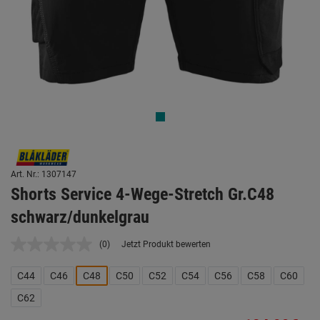
Art. Nr.: 1307147
Shorts Service 4-Wege-Stretch Gr.C48
schwarz/dunkelgrau
(0)
Jetzt Produkt bewerten
Kein
Beurteilungswert.
Link
C44
C46
C48
C50
C52
C54
C56
C58
C60
auf
derselben
C62
Seite.