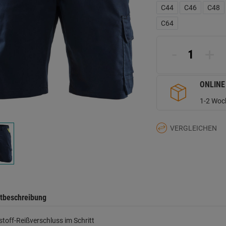
L
C44
C46
C48
a
d
C64
Se
-
+
ONLINE
1-2 Woch
VERGLEICHEN
tbeschreibung
stoff-Reißverschluss im Schritt