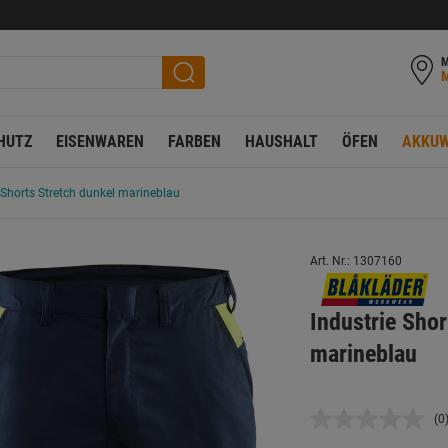
M
HUTZ
EISENWAREN
FARBEN
HAUSHALT
ÖFEN
AKKUW
 Shorts Stretch dunkel marineblau
Art. Nr.: 1307160
Industrie Shor
marineblau
(0
K
B