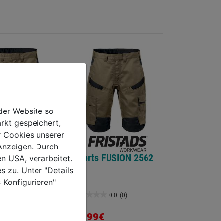
der Website so
rkt gespeichert,
r Cookies unserer
Anzeigen. Durch
khaki/schwarz
Shorts FUSION 2562
en USA, verarbeitet.
USION 2562
s zu. Unter "Details
 Konfigurieren"
0.0
(0)
0.0
(0)
0.0
von
73,99€