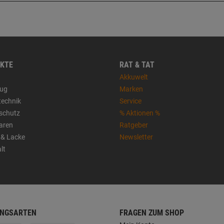
KTE
RAT & TAT
Akkuwelt
ug
Marken
technik
Service
sschutz
% Aktionen %
aren
Ratgeber
 & Lacke
Newsletter
lt
NGSARTEN
FRAGEN ZUM SHOP