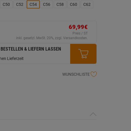
ink
C50
C52
C54
C56
C58
C60
C62
uf
erselben
ite.
69,99€
Preis / ST
inkl. gesetzl. MwSt. 20%, zzgl. Versandkosten.
 BESTELLEN & LIEFERN LASSEN
en Lieferzeit
WUNSCHLISTE