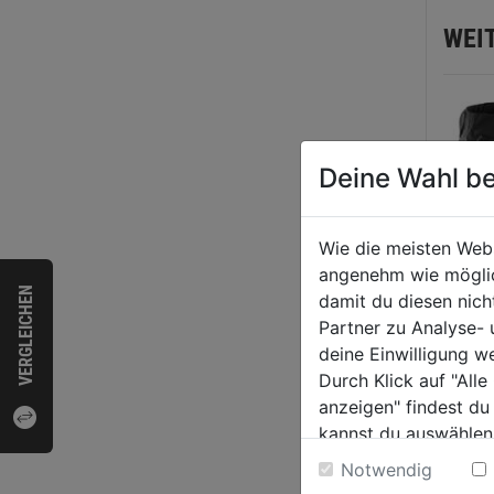
WEI
Deine Wahl be
Wie die meisten Web
angenehm wie möglich
VERGLEICHEN
damit du diesen nic
Partner zu Analyse-
deine Einwilligung w
Durch Klick auf "All
anzeigen" findest du
Stret
kannst du auswählen
2543
Weitere Informatione
Notwendig