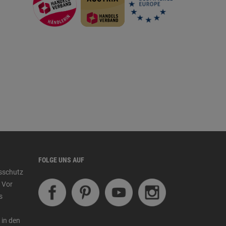
FOLGE UNS AUF
tsschutz
 Vor
s
 in den