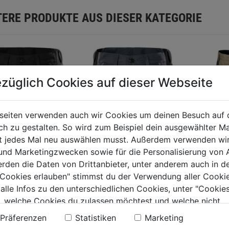
TERE PRODUKTE AUS DIESER KATEGORIE
züglich Cookies auf dieser Webseite
seiten verwenden auch wir Cookies um deinen Besuch auf 
 zu gestalten. So wird zum Beispiel dein ausgewählter Ma
ht jedes Mal neu auswählen musst. Außerdem verwenden wi
 und Marketingzwecken sowie für die Personalisierung von 
Shorts 
erden die Daten von Drittanbieter, unter anderem auch in d
Gr.44 F
e Cookies erlauben" stimmst du der Verwendung aller Cookie
 alle Infos zu den unterschiedlichen Cookies, unter "Cookies
ch Shorts Service
Stretch Shorts Service
, welche Cookies du zulassen möchtest und welche nicht.
LWR schwarz
2543LWR
0.0
n findest du in unserer
Datenschutzerklärung
.
grau/schwarz
Präferenzen
Statistiken
Marketing
von
73,99€