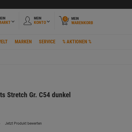
EIN
MEIN
MEIN
0
MARKT
KONTO
WARENKORB
ELT
MARKEN
SERVICE
% AKTIONEN %
ts Stretch Gr. C54 dunkel
)
Jetzt Produkt bewerten
ein
eurteilungswert.