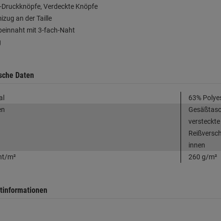
l-Druckknöpfe, Verdeckte Knöpfe
zug an der Taille
beinnaht mit 3-fach-Naht
g
sche Daten
al
63% Polyes
en
Gesäßtasch
versteckte
Reißversch
innen
ht/m²
260 g/m²
tinformationen