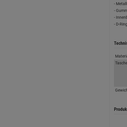
- Metal
- Gummi
- Innen
- D-Rin
Techni
Materi
Tasch
Gewic
Produk