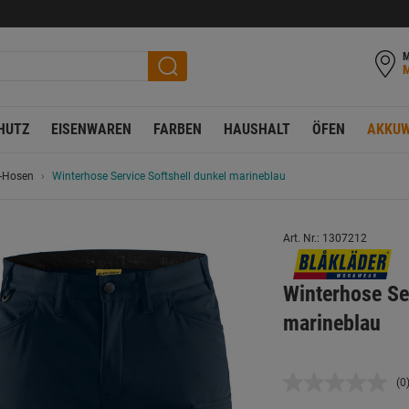
M
HUTZ
EISENWAREN
FARBEN
HAUSHALT
ÖFEN
AKKUW
 -Hosen
Winterhose Service Softshell dunkel marineblau
Art. Nr.: 1307212
Winterhose Se
marineblau
(0
K
B