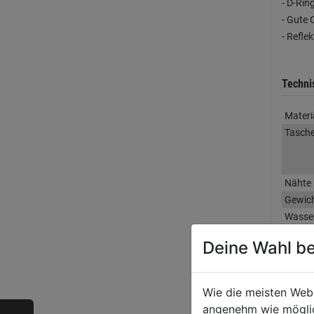
- D-Ri
- Gute 
- Refle
Techni
Materi
Tasch
Nähte
Gewic
Wasser
Deine Wahl be
Produk
Wie die meisten Web
angenehm wie möglich