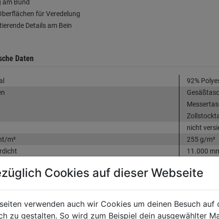
ng am Bund
Oberflächen für Veredelung
ktierende Details am Bein
sche Daten
al
92% Polyes
en
Gesäßtasch
Messertasc
Zollstockt
nicht vers
ht/m²
255 g/m²
dicht
11.000 m
züglich Cookies auf dieser Webseite
tinformationen
seiten verwenden auch wir Cookies um deinen Besuch auf 
 zu gestalten. So wird zum Beispiel dein ausgewählter Ma