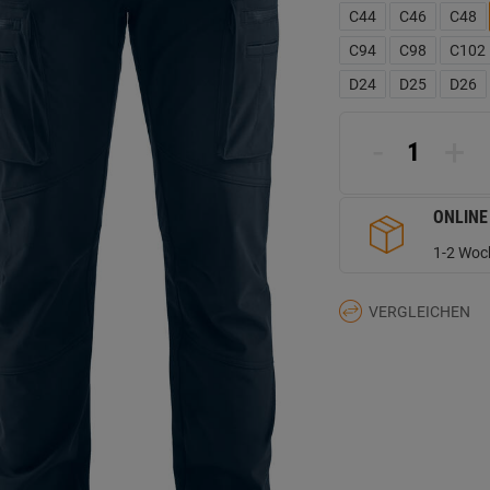
L
C44
C46
C48
a
d
C94
C98
C102
Se
D24
D25
D26
-
+
ONLINE
1-2 Woch
VERGLEICHEN