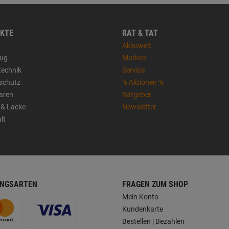
KTE
RAT & TAT
Akkuwelt
ug
Marken
technik
Service
sschutz
% Aktionen %
aren
Ratgeber
 & Lacke
Newsletter
lt
NGSARTEN
FRAGEN ZUM SHOP
Mein Konto
Kundenkarte
Bestellen | Bezahlen