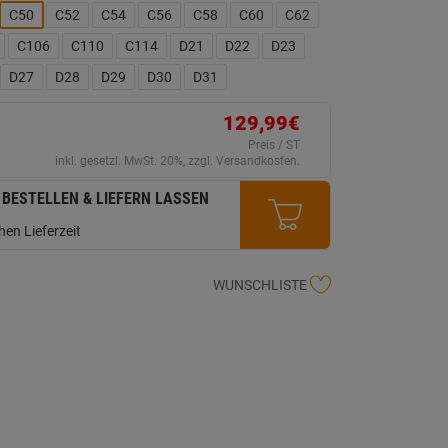
ink
C50
C52
C54
C56
C58
C60
C62
uf
erselben
C106
C110
C114
D21
D22
D23
ite.
D27
D28
D29
D30
D31
129,99€
Preis / ST
inkl. gesetzl. MwSt. 20%, zzgl. Versandkosten.
 BESTELLEN & LIEFERN LASSEN
en Lieferzeit
WUNSCHLISTE