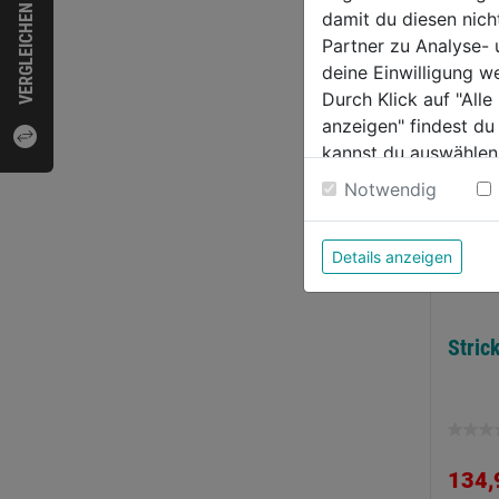
VERGLEICHEN
damit du diesen nic
WEI
Partner zu Analyse-
deine Einwilligung w
Durch Klick auf "All
anzeigen" findest du
kannst du auswählen
Weitere Informatione
Notwendig
Details anzeigen
Stric
0.0
von
134,
5