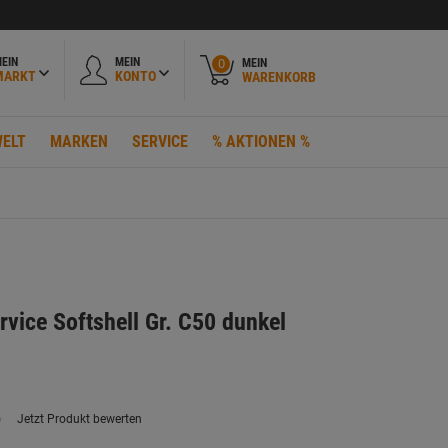
EIN
MEIN
MEIN
0
MARKT
KONTO
WARENKORB
ELT
MARKEN
SERVICE
% AKTIONEN %
rvice Softshell Gr. C50 dunkel
)
Jetzt Produkt bewerten
ein
eurteilungswert.