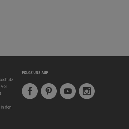
FOLGE UNS AUF
tsschutz
 Vor
s
 in den