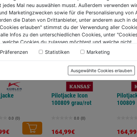
ht jedes Mal neu auswählen musst. Außerdem verwenden wi
TERE PRODUKTE AUS DIESER KATEGORIE
 und Marketingzwecken sowie für die Personalisierung von 
erden die Daten von Drittanbieter, unter anderem auch in d
e Cookies erlauben" stimmst du der Verwendung aller Cookie
 alle Infos zu den unterschiedlichen Cookies, unter "Cookies
, welche Cookies du zulassen möchtest und welche nicht.
n findest du in unserer
Datenschutzerklärung
.
Präferenzen
Statistiken
Marketing
Ausgewählte Cookies erlauben
kjacke
Pilotjacke Icon
Pilotjac
100809 grau/rot
100809
0.0
(0)
0.0
(0)
0.0
0.0
von
von
99€
164,99€
164,99
5
5