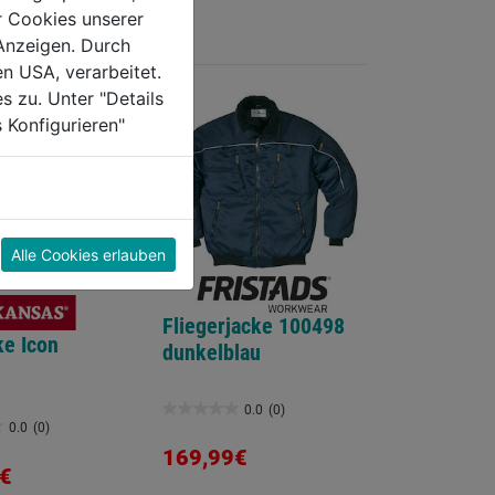
r Cookies unserer
Anzeigen. Durch
en USA, verarbeitet.
s zu. Unter "Details
 Konfigurieren"
Alle Cookies erlauben
Fliegerjacke 100498
ke Icon
dunkelblau
0.0
(0)
0.0
0.0
(0)
von
169,99€
€
5