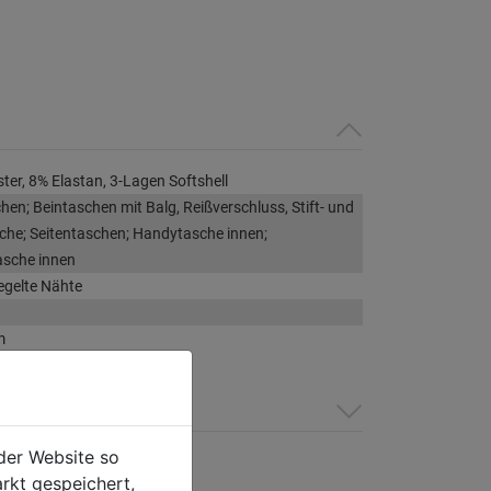
ter, 8% Elastan, 3-Lagen Softshell
en; Beintaschen mit Balg, Reißverschluss, Stift- und
he; Seitentaschen; Handytasche innen;
asche innen
iegelte Nähte
m
der Website so
rkt gespeichert,