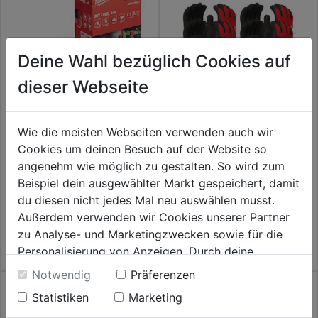
Deine Wahl bezüglich Cookies auf
dieser Webseite
Wie die meisten Webseiten verwenden auch wir
Schnittschutzhandschuhe
Kälte-
Cookies um deinen Besuch auf der Website so
Klasse 1/A 12er Pack (S)
Schnittschutzhandschuhe
angenehm wie möglich zu gestalten. So wird zum
Klasse 1/A, Gr. 9, 12er Pack
Beispiel dein ausgewählter Markt gespeichert, damit
0.0
(0)
0.0
(0)
0.0
0.0
du diesen nicht jedes Mal neu auswählen musst.
59,99€
119,99€
von
von
Außerdem verwenden wir Cookies unserer Partner
5
5
zu Analyse- und Marketingzwecken sowie für die
Sternen.
Sternen.
Personalisierung von Anzeigen. Durch deine
Einwilligung werden die Daten von Drittanbieter,
Notwendig
Präferenzen
unter anderem auch in den USA, verarbeitet.
Statistiken
Marketing
Durch Klick auf "Alle Cookies erlauben" stimmst du