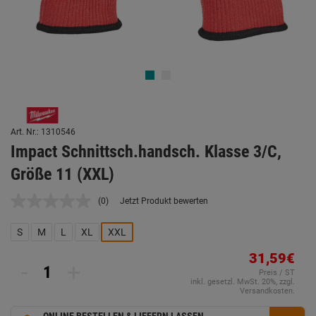
Art. Nr.: 1310546
Impact Schnittsch.handsch. Klasse 3/C,
Größe 11 (XXL)
(0)
Jetzt Produkt bewerten
Kein
Beurteilungswert.
Link
S
M
L
XL
XXL
auf
derselben
31,59€
Seite.
-
+
Preis / ST
inkl. gesetzl. MwSt. 20%, zzgl.
Versandkosten.
ONLINE BESTELLEN & LIEFERN LASSEN