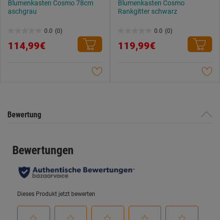
Blumenkasten Cosmo 78cm
Blumenkasten Cosmo
aschgrau
Rankgitter schwarz
0.0
(0)
0.0
(0)
0.0
0.0
114,99€
119,99€
von
von
5
5
Sternen.
Sternen.
Bewertung