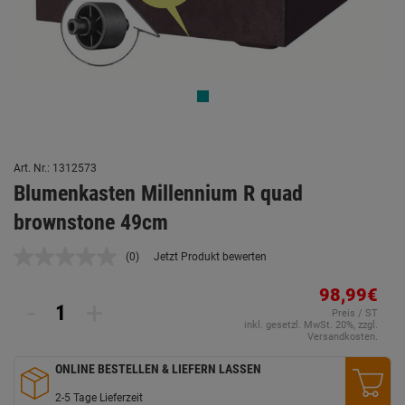
Art. Nr.: 1312573
Blumenkasten Millennium R quad
brownstone 49cm
(0)
Jetzt Produkt bewerten
Kein
Beurteilungswert.
Link
98,99€
-
+
auf
Preis / ST
derselben
inkl. gesetzl. MwSt. 20%, zzgl.
Seite.
Versandkosten.
ONLINE BESTELLEN & LIEFERN LASSEN
2-5 Tage Lieferzeit