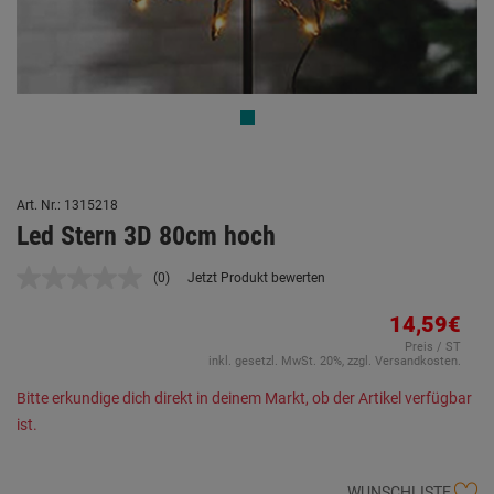
Art. Nr.: 1315218
Led Stern 3D 80cm hoch
(0)
Jetzt Produkt bewerten
Kein
Beurteilungswert.
Link
14,59€
auf
Preis / ST
derselben
inkl. gesetzl. MwSt. 20%, zzgl. Versandkosten.
Seite.
Bitte erkundige dich direkt in deinem Markt, ob der Artikel verfügbar
ist.
WUNSCHLISTE