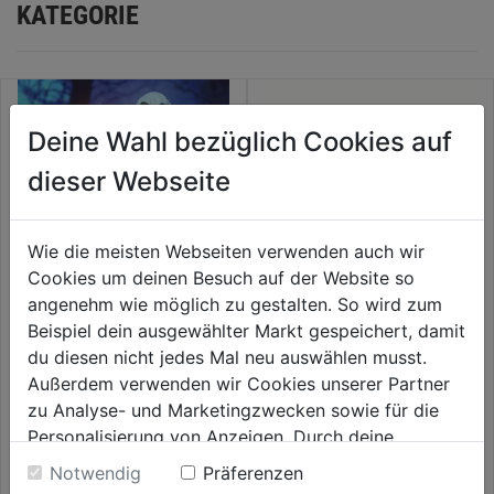
KATEGORIE
Deine Wahl bezüglich Cookies auf
dieser Webseite
Wie die meisten Webseiten verwenden auch wir
Cookies um deinen Besuch auf der Website so
angenehm wie möglich zu gestalten. So wird zum
Beispiel dein ausgewählter Markt gespeichert, damit
Gartenstecker Geister 3er Set
LED Kürbis 3er Set
du diesen nicht jedes Mal neu auswählen musst.
verschiedene Größen
Außerdem verwenden wir Cookies unserer Partner
0.0
(0)
0.0
(0)
zu Analyse- und Marketingzwecken sowie für die
0.0
0.0
14,99€
14,99€
Personalisierung von Anzeigen. Durch deine
von
von
Einwilligung werden die Daten von Drittanbieter,
5
5
Notwendig
Präferenzen
unter anderem auch in den USA, verarbeitet.
Sternen.
Sternen.