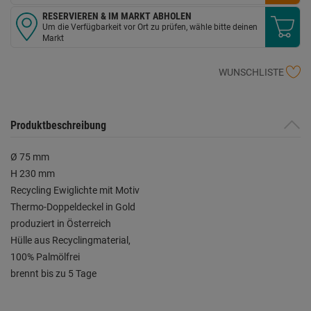
RESERVIEREN & IM MARKT ABHOLEN
Um die Verfügbarkeit vor Ort zu prüfen, wähle bitte deinen
Markt
WUNSCHLISTE
Produktbeschreibung
Ø 75 mm
H 230 mm
Recycling Ewiglichte mit Motiv
Thermo-Doppeldeckel in Gold
produziert in Österreich
Hülle aus Recyclingmaterial,
100% Palmölfrei
brennt bis zu 5 Tage