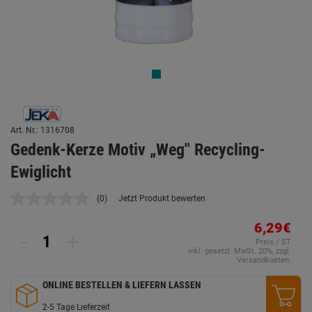
Art. Nr.: 1316708
Gedenk-Kerze Motiv „Weg" Recycling-
Ewiglicht
(0)
Jetzt Produkt bewerten
Kein
Beurteilungswert.
Link
6,29€
-
+
auf
Preis / ST
derselben
inkl. gesetzl. MwSt. 20%, zzgl.
Seite.
Versandkosten.
ONLINE BESTELLEN & LIEFERN LASSEN
2-5 Tage Lieferzeit