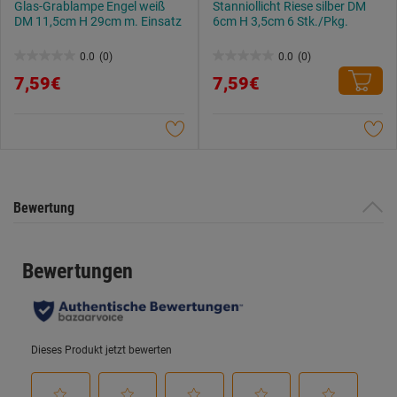
Glas-Grablampe Engel weiß
Stanniollicht Riese silber DM
DM 11,5cm H 29cm m. Einsatz
6cm H 3,5cm 6 Stk./Pkg.
0.0
(0)
0.0
(0)
0.0
0.0
7,59€
7,59€
von
von
5
5
Sternen.
Sternen.
Bewertung