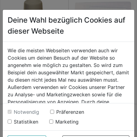
Deine Wahl bezüglich Cookies auf
dieser Webseite
Wie die meisten Webseiten verwenden auch wir
Türpuffer grau m.Schraube
Türkeil Kunststoff 100mm
Cookies um deinen Besuch auf der Website so
u.Dübel,2Stk.
2Stk.
angenehm wie möglich zu gestalten. So wird zum
Beispiel dein ausgewählter Markt gespeichert, damit
0.0
(0)
0.0
(0)
0.0
0.0
du diesen nicht jedes Mal neu auswählen musst.
6,29€
6,29€
von
von
Außerdem verwenden wir Cookies unserer Partner
5
5
zu Analyse- und Marketingzwecken sowie für die
Sternen.
Sternen.
Personalisierung von Anzeigen. Durch deine
Einwilligung werden die Daten von Drittanbieter,
Notwendig
Präferenzen
unter anderem auch in den USA, verarbeitet.
Statistiken
Marketing
Durch Klick auf "Alle Cookies erlauben" stimmst du
der Verwendung aller Cookies zu. Unter "Details