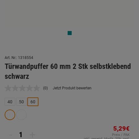
Art. Nr.: 1318554
Türwandpuffer 60 mm 2 Stk selbstklebend
schwarz
(0)
Jetzt Produkt bewerten
Kein
Beurteilungswert.
Link
40
50
60
auf
derselben
Seite.
5,29€
-
+
Preis / PAK
inkl. gesetzl. MwSt. 20%, zzgl.