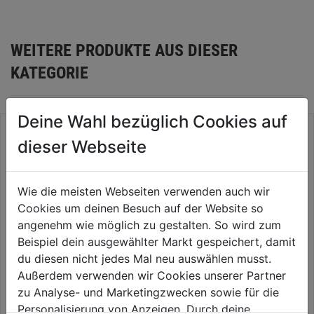
WEITERE PRODUKTE AUS DIESER
KATEGORIE
Deine Wahl bezüglich Cookies auf
dieser Webseite
Wie die meisten Webseiten verwenden auch wir
Cookies um deinen Besuch auf der Website so
angenehm wie möglich zu gestalten. So wird zum
Beispiel dein ausgewählter Markt gespeichert, damit
du diesen nicht jedes Mal neu auswählen musst.
Feuerschale Modern 75
DM75cm H32cm
Außerdem verwenden wir Cookies unserer Partner
Zubehörset Feuerstelle 47cm
5tlg.
zu Analyse- und Marketingzwecken sowie für die
0.0
(0)
0.0
Personalisierung von Anzeigen. Durch deine