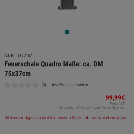
Art. Nr.: 1320167
Feuerschale Quadro Maße: ca. DM
75x37cm
(0)
Jetzt Produkt bewerten
Kein
Beurteilungswert.
Link
99,99€
auf
Preis / ST
derselben
inkl. gesetzl. MwSt. 20%, zzgl. Versandkosten.
Seite.
Bitte erkundige dich direkt in deinem Markt, ob der Artikel verfügbar
ist.