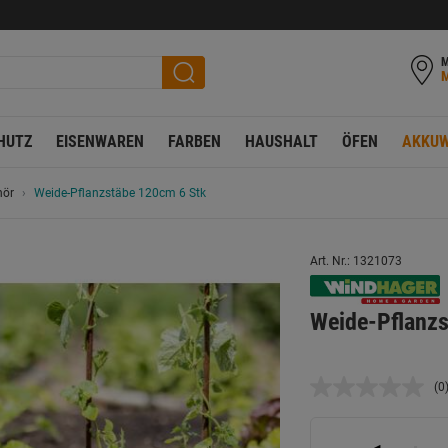
M
HUTZ
EISENWAREN
FARBEN
HAUSHALT
ÖFEN
AKKUW
hör
Weide-Pflanzstäbe 120cm 6 Stk
Art. Nr.: 1321073
Weide-Pflanzs
(0
K
B
L
a