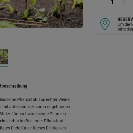
-
+
d
Se
RESERV
Um die V
bitte de
tbeschreibung
lassener Pflanzstab aus echter Weide
d mit Juteschnur zusammengebunden
 Stütze für hochwachsende Pflanzen
l einsetzbar im Beet oder Pflanztopf
tztes Ende für einfaches Einstecken