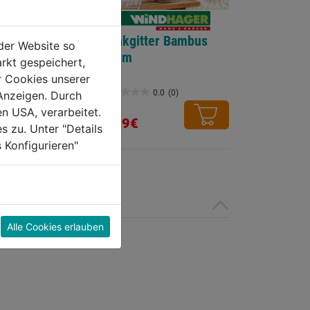
raht mit
Rankgitter Bambus
der Website so
antel grün
60cm
rkt gespeichert,
r Cookies unserer
0.0
(0)
0.0
(0)
Anzeigen. Durch
0.0
en USA, verarbeitet.
von
5,59€
s zu. Unter "Details
5
 Konfigurieren"
Sternen.
Alle Cookies erlauben