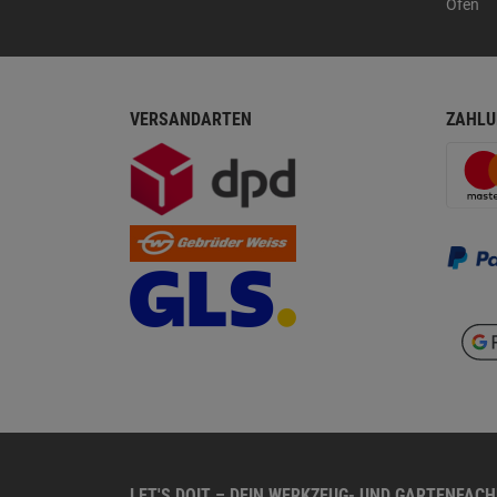
Öfen
VERSANDARTEN
ZAHLU
LET'S DOIT – DEIN WERKZEUG- UND GARTENFAC