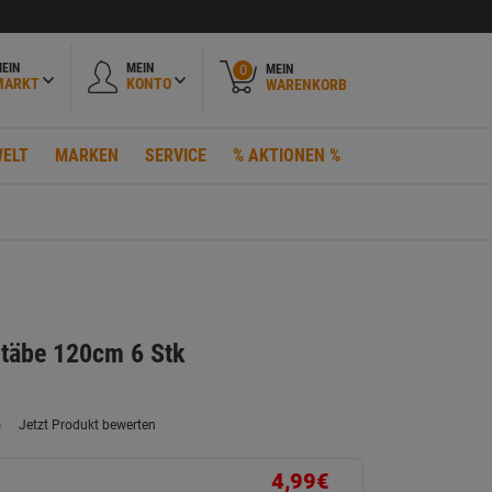
EIN
MEIN
MEIN
0
MARKT
KONTO
WARENKORB
ELT
MARKEN
SERVICE
% AKTIONEN %
täbe 120cm 6 Stk
)
Jetzt Produkt bewerten
ein
eurteilungswert.
ink
4,99€
uf