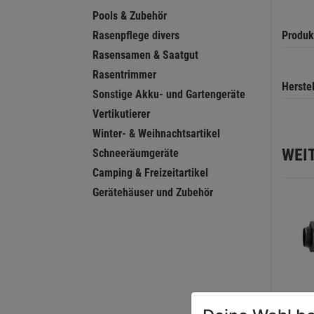
Pools & Zubehör
Rasenpflege divers
Produk
Rasensamen & Saatgut
Rasentrimmer
Herste
Sonstige Akku- und Gartengeräte
Vertikutierer
Winter- & Weihnachtsartikel
WEI
Schneeräumgeräte
Camping & Freizeitartikel
Gerätehäuser und Zubehör
Ausla