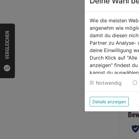
Deine Wahl be
Rege
Wie die meisten Web
0.0
angenehm wie möglich
von
VERGLEICHEN
damit du diesen nic
5,29
5
Partner zu Analyse-
Sternen
deine Einwilligung w
Durch Klick auf "All
anzeigen" findest du
kannst du auswählen
Weitere Informatione
Notwendig
Bewer
Details anzeigen