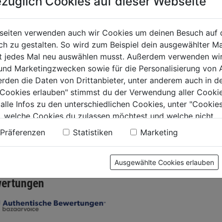
züglich Cookies auf dieser Webseite
ntonne
Weide-Pflanzstäbe
Gartend
seiten verwenden auch wir Cookies um deinen Besuch auf 
0.0
(0)
150cm 5 Stk
Gummim
 zu gestalten. So wird zum Beispiel dein ausgewählter Ma
5m
ht jedes Mal neu auswählen musst. Außerdem verwenden wi
€
0.0
(0)
 und Marketingzwecken sowie für die Personalisierung von 
0.0
0.0
.
erden die Daten von Drittanbieter, unter anderem auch in d
von
von
5,29€
5,59€
e Cookies erlauben" stimmst du der Verwendung aller Cookie
5
5
 alle Infos zu den unterschiedlichen Cookies, unter "Cookies
Sternen.
Sternen.
, welche Cookies du zulassen möchtest und welche nicht.
n findest du in unserer
Datenschutzerklärung
.
Präferenzen
Statistiken
Marketing
tung
Ausgewählte Cookies erlauben