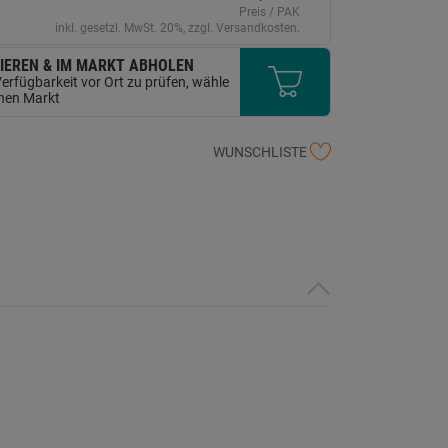
erselben
Preis / PAK
ite.
inkl. gesetzl. MwSt. 20%, zzgl. Versandkosten.
IEREN & IM MARKT ABHOLEN
erfügbarkeit vor Ort zu prüfen, wähle
inen Markt
WUNSCHLISTE