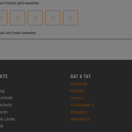
KTE
RAT & TAT
Akkuwelt
ug
Marken
technik
Service
sschutz
% Aktionen %
aren
Ratgeber
 & Lacke
Newsletter
lt