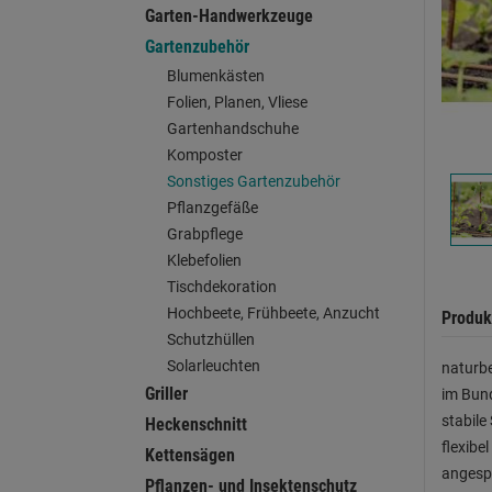
Garten-Handwerkzeuge
Gartenzubehör
Blumenkästen
Folien, Planen, Vliese
Gartenhandschuhe
Komposter
Sonstiges Gartenzubehör
Pflanzgefäße
Grabpflege
Klebefolien
Tischdekoration
Hochbeete, Frühbeete, Anzucht
Produk
Schutzhüllen
Solarleuchten
naturbe
Griller
im Bun
stabile
Heckenschnitt
flexibe
Kettensägen
angespi
Pflanzen- und Insektenschutz