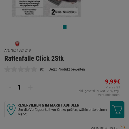
Art. Nr.: 1321218
Rattenfalle Click 2Stk
(0)
Jetzt Produkt bewerten
Kein
Beurteilungswert.
Link
9,99€
-
+
auf
Preis / ST
derselben
inkl. gesetzl. MwSt. 20%, zzgl.
Seite.
Versandkosten.
RESERVIEREN & IM MARKT ABHOLEN
Um die Verfügbarkeit vor Ort zu prüfen, wähle bitte deinen
Markt
WUNSCHLISTE