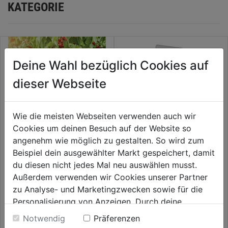
KATEGORIE
Deine Wahl bezüglich Cookies auf
dieser Webseite
Wie die meisten Webseiten verwenden auch wir
Cookies um deinen Besuch auf der Website so
angenehm wie möglich zu gestalten. So wird zum
Beispiel dein ausgewählter Markt gespeichert, damit
Vogelabwehr Reflektoren Keep
Ersatz-Klebetafeln 20Stk. für
Away 2 Stk./Pkg.
03133
du diesen nicht jedes Mal neu auswählen musst.
Außerdem verwenden wir Cookies unserer Partner
0.0
(0)
0.0
(0)
zu Analyse- und Marketingzwecken sowie für die
0.0
0.0
10,99€
10,99€
Personalisierung von Anzeigen. Durch deine
von
von
Einwilligung werden die Daten von Drittanbieter,
5
5
Notwendig
Präferenzen
unter anderem auch in den USA, verarbeitet.
Sternen.
Sternen.