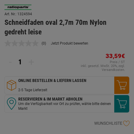
Art. Nr.: 1324594
Schneidfaden oval 2,7m 70m Nylon
gedreht leise
(0)
Jetzt Produkt bewerten
Kein
Beurteilungswert.
Link
33,59€
-
+
auf
Preis / ST
derselben
inkl. gesetzl. MwSt. 20%, zzgl.
Seite.
Versandkosten.
ONLINE BESTELLEN & LIEFERN LASSEN
2-5 Tage Lieferzeit
RESERVIEREN & IM MARKT ABHOLEN
Um die Verfügbarkeit vor Ort zu prüfen, wähle bitte deinen
Markt
WUNSCHLISTE