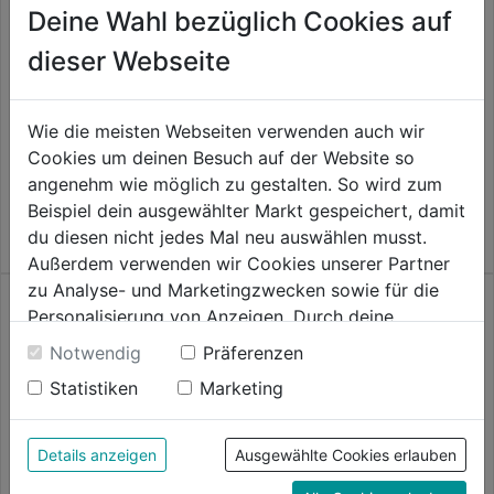
Deine Wahl bezüglich Cookies auf
dieser Webseite
Schneidfaden 2,0mm x 45m
Trimmerkopf T35
Wie die meisten Webseiten verwenden auch wir
Cookies um deinen Besuch auf der Website so
0.0
(0)
0.0
(0)
0.0
0.0
angenehm wie möglich zu gestalten. So wird zum
35,59€
35,99€
von
von
Beispiel dein ausgewählter Markt gespeichert, damit
5
5
du diesen nicht jedes Mal neu auswählen musst.
Sternen.
Sternen.
Außerdem verwenden wir Cookies unserer Partner
zu Analyse- und Marketingzwecken sowie für die
Personalisierung von Anzeigen. Durch deine
Einwilligung werden die Daten von Drittanbieter,
Notwendig
Präferenzen
unter anderem auch in den USA, verarbeitet.
Statistiken
Marketing
Durch Klick auf "Alle Cookies erlauben" stimmst du
der Verwendung aller Cookies zu. Unter "Details
anzeigen" findest du alle Infos zu den
Details anzeigen
Ausgewählte Cookies erlauben
unterschiedlichen Cookies, unter "Cookies