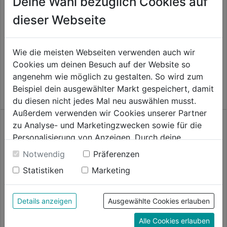
Deine Wahl bezüglich Cookies auf
Nylon gedreht leise
dieser Webseite
0.0
(0)
Dickichtmesser 3-flügelig Dm.
0.0
255 mm
33,59€
von
Wie die meisten Webseiten verwenden auch wir
5
0.0
(0)
0.0
Cookies um deinen Besuch auf der Website so
Sternen.
32,99€
von
angenehm wie möglich zu gestalten. So wird zum
5
Beispiel dein ausgewählter Markt gespeichert, damit
Sternen.
du diesen nicht jedes Mal neu auswählen musst.
Außerdem verwenden wir Cookies unserer Partner
zu Analyse- und Marketingzwecken sowie für die
Personalisierung von Anzeigen. Durch deine
Einwilligung werden die Daten von Drittanbieter,
Notwendig
Präferenzen
unter anderem auch in den USA, verarbeitet.
Statistiken
Marketing
Durch Klick auf "Alle Cookies erlauben" stimmst du
der Verwendung aller Cookies zu. Unter "Details
anzeigen" findest du alle Infos zu den
Details anzeigen
Ausgewählte Cookies erlauben
unterschiedlichen Cookies, unter "Cookies
Alle Cookies erlauben
Konfigurieren" kannst du auswählen, welche Cookies