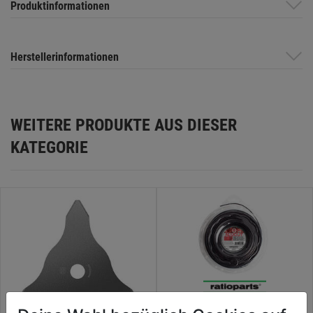
Produktinformationen
Herstellerinformationen
WEITERE PRODUKTE AUS DIESER
KATEGORIE
Schneidfaden oval 2,7m 70m