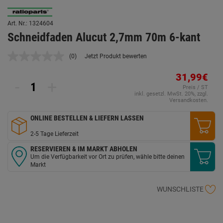
Art. Nr.: 1324604
Schneidfaden Alucut 2,7mm 70m 6-kant
(0)
Jetzt Produkt bewerten
Kein
Beurteilungswert.
Link
31,99€
-
+
auf
Preis / ST
derselben
inkl. gesetzl. MwSt. 20%, zzgl.
Seite.
Versandkosten.
ONLINE BESTELLEN & LIEFERN LASSEN
2-5 Tage Lieferzeit
RESERVIEREN & IM MARKT ABHOLEN
Um die Verfügbarkeit vor Ort zu prüfen, wähle bitte deinen
Markt
WUNSCHLISTE