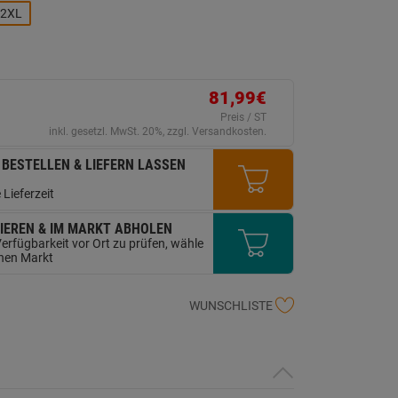
ink
2XL
uf
erselben
ite.
81,99€
Preis / ST
inkl. gesetzl. MwSt. 20%, zzgl. Versandkosten.
 BESTELLEN & LIEFERN LASSEN
 Lieferzeit
IEREN & IM MARKT ABHOLEN
erfügbarkeit vor Ort zu prüfen, wähle
inen Markt
WUNSCHLISTE