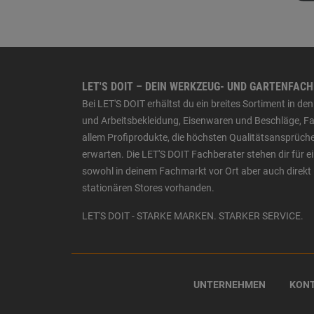
LET'S DOIT – DEIN WERKZEUG- UND GARTENFAC
Bei LET'S DOIT erhältst du ein breites Sortiment in 
und Arbeitsbekleidung, Eisenwaren und Beschläge, Far
allem Profiprodukte, die höchsten Qualitätsansprüche
erwarten. Die LET'S DOIT Fachberater stehen dir für
sowohl in deinem Fachmarkt vor Ort aber auch direkt 
stationären Stores vorhanden.
LET'S DOIT - STARKE MARKEN. STARKER SERVICE.
UNTERNEHMEN
KON