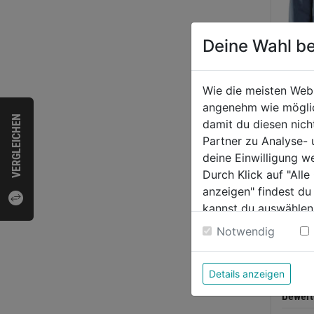
Deine Wahl be
Wie die meisten Web
angenehm wie möglich
VERGLEICHEN
damit du diesen nic
Kapu
Partner zu Analyse-
taube
deine Einwilligung w
Durch Klick auf "All
0.0
anzeigen" findest du
von
kannst du auswählen
83,9
5
Weitere Informatione
Notwendig
Sternen
Details anzeigen
Bewer