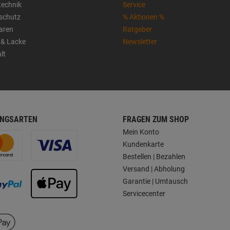
technik
Service
sschutz
% Aktionen %
aren
Ratgeber
 & Lacke
Newsletter
lt
NGSARTEN
FRAGEN ZUM SHOP
Mein Konto
Kundenkarte
Bestellen | Bezahlen
Versand | Abholung
Garantie | Umtausch
Servicecenter