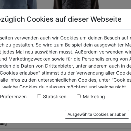
züglich Cookies auf dieser Webseite
seiten verwenden auch wir Cookies um deinen Besuch auf 
 zu gestalten. So wird zum Beispiel dein ausgewählter Ma
ht jedes Mal neu auswählen musst. Außerdem verwenden wi
Hybrid Sweater
zensweater 3D
 und Marketingzwecken sowie für die Personalisierung von 
dunkel
nblau
erden die Daten von Drittanbieter, unter anderem auch in d
olivgrün/schwarz
e Cookies erlauben" stimmst du der Verwendung aller Cookie
0.0
(0)
0.0
(0)
0.0
 alle Infos zu den unterschiedlichen Cookies, unter "Cookies
von
, welche Cookies du zulassen möchtest und welche nicht.
114,99€
9€
5
n findest du in unserer
Datenschutzerklärung
.
Präferenzen
Statistiken
Marketing
Sternen.
.
Ausgewählte Cookies erlauben
tung