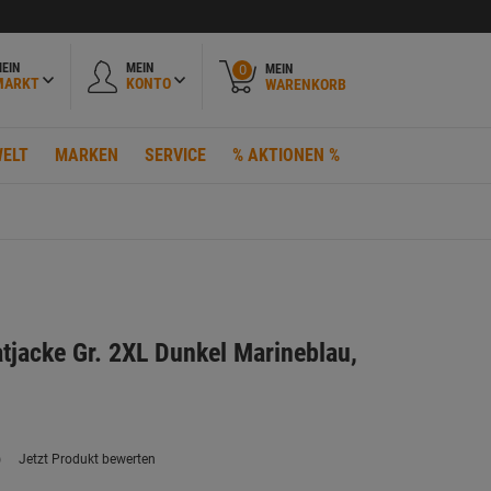
EIN
MEIN
MEIN
0
MARKT
KONTO
WARENKORB
ELT
MARKEN
SERVICE
% AKTIONEN %
jacke Gr. 2XL Dunkel Marineblau,
)
Jetzt Produkt bewerten
ein
eurteilungswert.