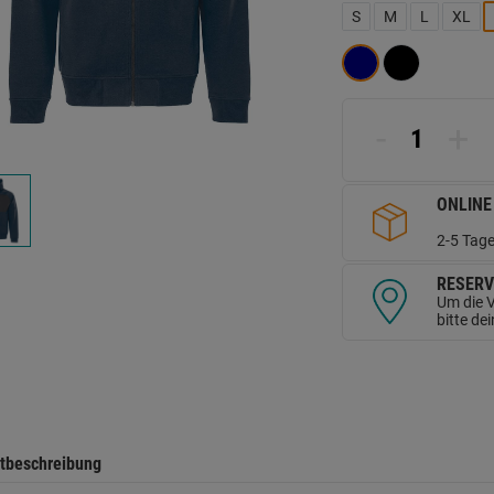
L
S
M
L
XL
a
d
Se
-
+
ONLINE
2-5 Tage
RESERV
Um die V
bitte de
tbeschreibung