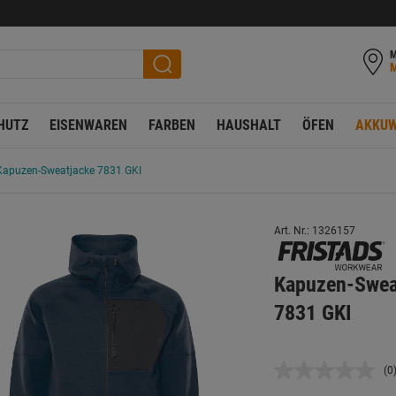
M
HUTZ
EISENWAREN
FARBEN
HAUSHALT
ÖFEN
AKKUW
Kapuzen-Sweatjacke 7831 GKI
Art. Nr.: 1326157
Kapuzen-Sweat
7831 GKI
(0
K
B