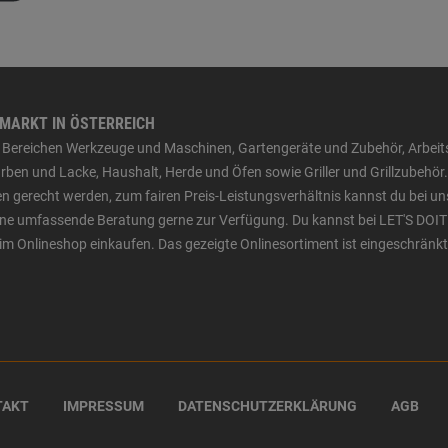
HMARKT IN ÖSTERREICH
den Bereichen Werkzeuge und Maschinen, Gartengeräte und Zubehör, Arbei
ben und Lacke, Haushalt, Herde und Öfen sowie Griller und Grillzubehör.
n gerecht werden, zum fairen Preis-Leistungsverhältnis kannst du bei un
 eine umfassende Beratung gerne zur Verfügung. Du kannst bei LET'S DOIT
im Onlineshop einkaufen. Das gezeigte Onlinesortiment ist eingeschränkt
TAKT
IMPRESSUM
DATENSCHUTZERKLÄRUNG
AGB