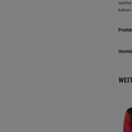
weiche 
kaltem 
Produk
Herste
WEI