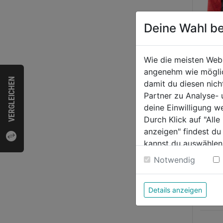
Deine Wahl be
Wie die meisten Web
angenehm wie möglich
Hybri
VERGLEICHEN
damit du diesen nic
rot/s
Partner zu Analyse-
deine Einwilligung w
Durch Klick auf "All
0.0
anzeigen" findest du
von
144,
kannst du auswählen
5
Weitere Informatione
Notwendig
Sternen
Details anzeigen
Bewer