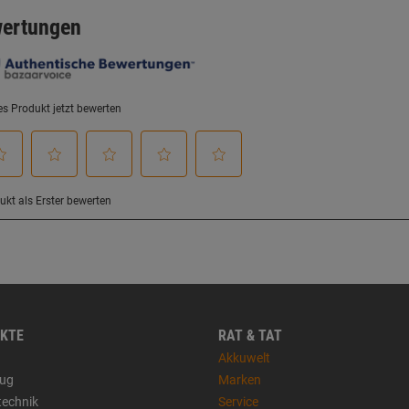
KTE
RAT & TAT
Akkuwelt
ug
Marken
technik
Service