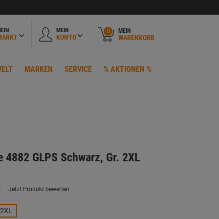
EIN
MEIN
MEIN
0
MARKT
KONTO
WARENKORB
ELT
MARKEN
SERVICE
% AKTIONEN %
e 4882 GLPS Schwarz, Gr. 2XL
)
Jetzt Produkt bewerten
ein
eurteilungswert.
ink
2XL
uf