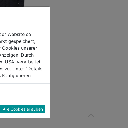
EX
der Website so
jacke schwarz
rkt gespeichert,
r Cookies unserer
0.0
(0)
Anzeigen. Durch
en USA, verarbeitet.
€
s zu. Unter "Details
 Konfigurieren"
Alle Cookies erlauben