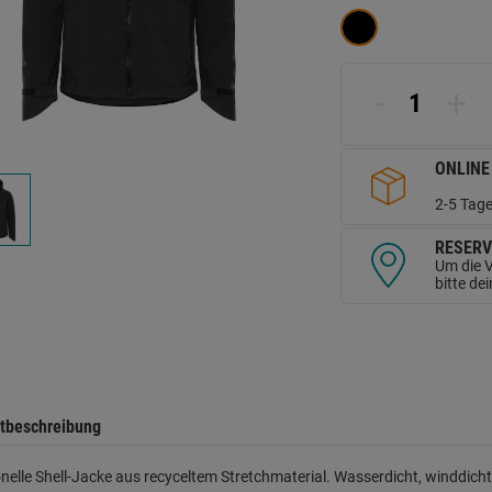
d
Se
-
+
ONLINE
2-5 Tage
RESERV
Um die V
bitte de
tbeschreibung
nelle Shell-Jacke aus recyceltem Stretchmaterial. Wasserdicht, winddich