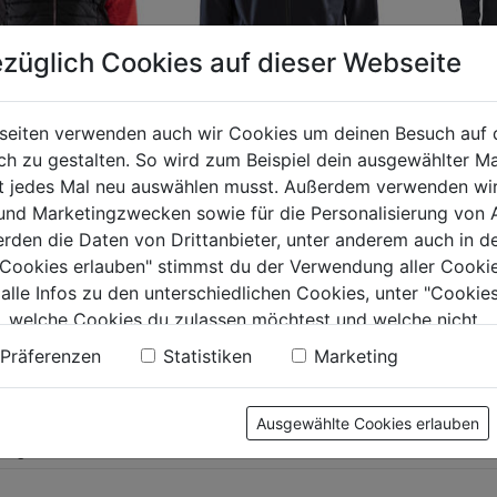
züglich Cookies auf dieser Webseite
FREEFL
seiten verwenden auch wir Cookies um deinen Besuch auf 
Arbeits
 zu gestalten. So wird zum Beispiel dein ausgewählter Ma
d Jacke
Softshell Jacke
ht jedes Mal neu auswählen musst. Außerdem verwenden wi
chwarz
dunkel
 und Marketingzwecken sowie für die Personalisierung von 
0.0
marineblau/schwarz
erden die Daten von Drittanbieter, unter anderem auch in d
von
179,99
e Cookies erlauben" stimmst du der Verwendung aller Cookie
0.0
(0)
5
0.0
(0)
0.0
 alle Infos zu den unterschiedlichen Cookies, unter "Cookies
Sternen.
von
99€
159,99€
, welche Cookies du zulassen möchtest und welche nicht.
5
n findest du in unserer
Datenschutzerklärung
.
Präferenzen
Statistiken
Marketing
.
Sternen.
Ausgewählte Cookies erlauben
tung