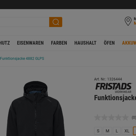
M
HUTZ
EISENWAREN
FARBEN
HAUSHALT
ÖFEN
AKKUW
Funktionsjacke 4882 GLPS
Art. Nr.: 1326444
Funktionsjack
(0
K
B
L
S
M
L
XL
a