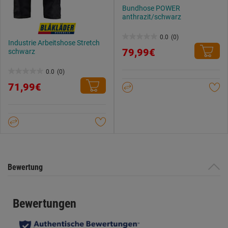
Bundhose POWER
anthrazit/schwarz
0.0
(0)
0.0
Industrie Arbeitshose Stretch
79,99€
schwarz
von
5
0.0
(0)
0.0
Sternen.
71,99€
von
5
Sternen.
Bewertung