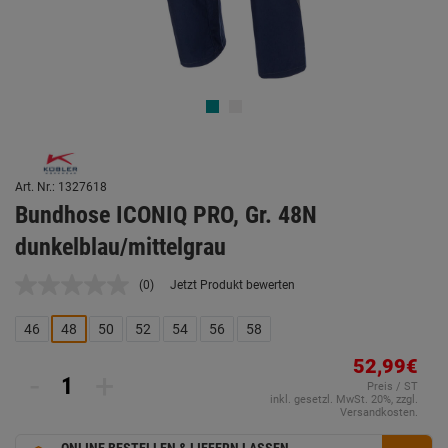
Art. Nr.: 1327618
Bundhose ICONIQ PRO, Gr. 48N
dunkelblau/mittelgrau
(0)
Jetzt Produkt bewerten
Kein
Beurteilungswert.
Link
46
48
50
52
54
56
58
auf
derselben
52,99€
Seite.
-
+
Preis / ST
inkl. gesetzl. MwSt. 20%, zzgl.
Versandkosten.
ONLINE BESTELLEN & LIEFERN LASSEN