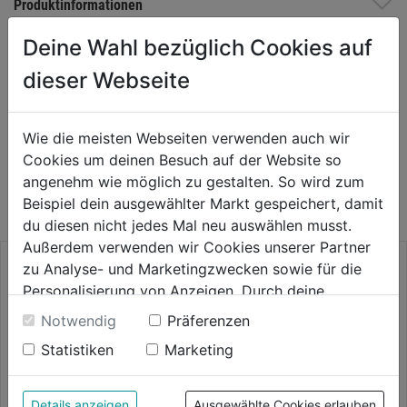
Produktinformationen
Deine Wahl bezüglich Cookies auf
Herstellerinformationen
dieser Webseite
Wie die meisten Webseiten verwenden auch wir
WEITERE PRODUKTE AUS DIESER
Cookies um deinen Besuch auf der Website so
angenehm wie möglich zu gestalten. So wird zum
KATEGORIE
Beispiel dein ausgewählter Markt gespeichert, damit
du diesen nicht jedes Mal neu auswählen musst.
Außerdem verwenden wir Cookies unserer Partner
zu Analyse- und Marketingzwecken sowie für die
Personalisierung von Anzeigen. Durch deine
Einwilligung werden die Daten von Drittanbieter,
Notwendig
Präferenzen
unter anderem auch in den USA, verarbeitet.
Statistiken
Marketing
Durch Klick auf "Alle Cookies erlauben" stimmst du
der Verwendung aller Cookies zu. Unter "Details
anzeigen" findest du alle Infos zu den
Details anzeigen
Ausgewählte Cookies erlauben