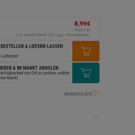
erselben
ite.
8,99€
Preis / ST
inkl. gesetzl. MwSt. 20%, zzgl. Versandkosten.
 BESTELLEN & LIEFERN LASSEN
 Lieferzeit
IEREN & IM MARKT ABHOLEN
erfügbarkeit vor Ort zu prüfen, wähle
inen Markt
WUNSCHLISTE