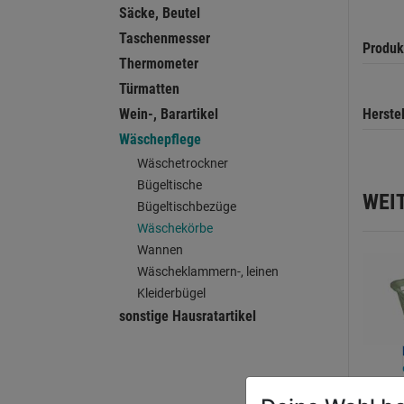
Säcke, Beutel
Taschenmesser
Produk
Thermometer
Türmatten
Herste
Wein-, Barartikel
Wäschepflege
Wäschetrockner
Bügeltische
WEI
Bügeltischbezüge
Wäschekörbe
Wannen
Wäscheklammern-, leinen
Kleiderbügel
sonstige Hausratartikel
Wäsch