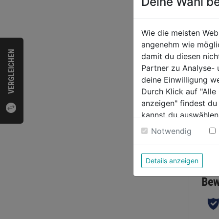
Deine Wahl be
Wie die meisten Web
0.0
angenehm wie möglich
von
11,5
VERGLEICHEN
damit du diesen nic
5
Partner zu Analyse-
Sternen
deine Einwilligung w
Durch Klick auf "All
anzeigen" findest du
kannst du auswählen
Weitere Informatione
Notwendig
Bewer
Details anzeigen