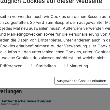
züglich Cookies auf dieser Webseite
0.0
(0)
Wäschekorb Serie
Wäschek
seiten verwenden auch wir Cookies um deinen Besuch auf 
2000
Griffen
 zu gestalten. So wird zum Beispiel dein ausgewählter Ma
9€
ht jedes Mal neu auswählen musst. Außerdem verwenden wi
 und Marketingzwecken sowie für die Personalisierung von 
0.0
(0)
.
0.0
0.0
erden die Daten von Drittanbieter, unter anderem auch in d
von
von
11,99€
12,99€
e Cookies erlauben" stimmst du der Verwendung aller Cookie
5
5
 alle Infos zu den unterschiedlichen Cookies, unter "Cookies
Sternen.
Sternen.
, welche Cookies du zulassen möchtest und welche nicht.
n findest du in unserer
Datenschutzerklärung
.
Präferenzen
Statistiken
Marketing
tung
Ausgewählte Cookies erlauben