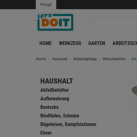
Privat
HOME
WERKZEUG
GARTEN
ARBEITSSC
Home
Haushalt
Wäschepflege
Wäschekörbe
Wäs
HAUSHALT
Abfallbehälter
Aufbewahrung
Bestecke
Bindfäden, Schnüre
Bügeleisen, Dampfstationen
Eimer