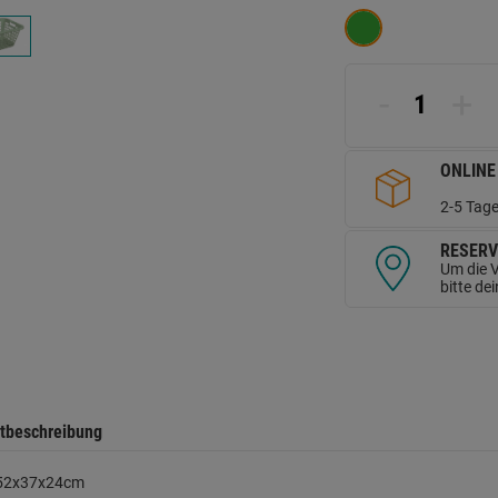
d
Se
-
+
ONLINE
2-5 Tage
RESERV
Um die V
bitte de
tbeschreibung
52x37x24cm