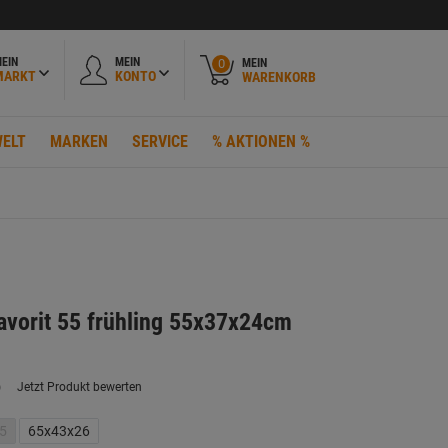
EIN
MEIN
MEIN
0
MARKT
KONTO
WARENKORB
ELT
MARKEN
SERVICE
% AKTIONEN %
vorit 55 frühling 55x37x24cm
)
Jetzt Produkt bewerten
ein
eurteilungswert.
ink
5
65x43x26
uf