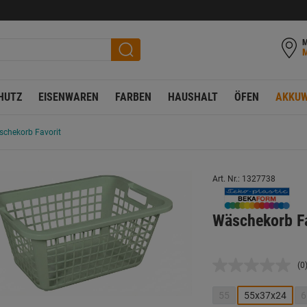
M
HUTZ
EISENWAREN
FARBEN
HAUSHALT
ÖFEN
AKKUW
chekorb Favorit
Art. Nr.: 1327738
Wäschekorb Fa
(0
K
B
L
55
55x37x24
6
a