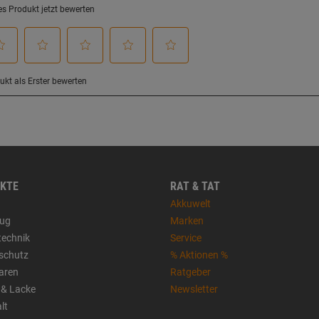
KTE
RAT & TAT
Akkuwelt
ug
Marken
technik
Service
sschutz
% Aktionen %
aren
Ratgeber
 & Lacke
Newsletter
lt