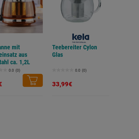
nne mit
Teebereiter Cylon
reinsatz aus
Glas
tahl ca. 1,2L
0.0
(0)
0.0
(0)
0.0
von
€
33,99€
5
.
Sternen.