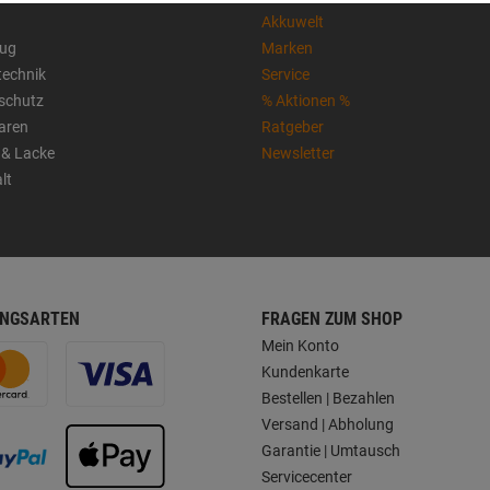
Akkuwelt
ug
Marken
technik
Service
sschutz
% Aktionen %
aren
Ratgeber
 & Lacke
Newsletter
lt
NGSARTEN
FRAGEN ZUM SHOP
Mein Konto
Kundenkarte
Bestellen | Bezahlen
Versand | Abholung
Garantie | Umtausch
Servicecenter