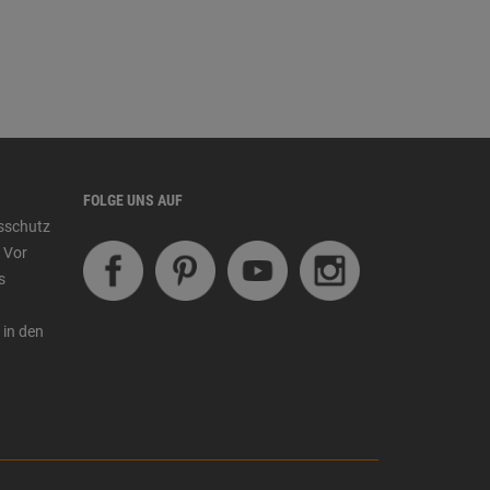
FOLGE UNS AUF
tsschutz
 Vor
s
 in den