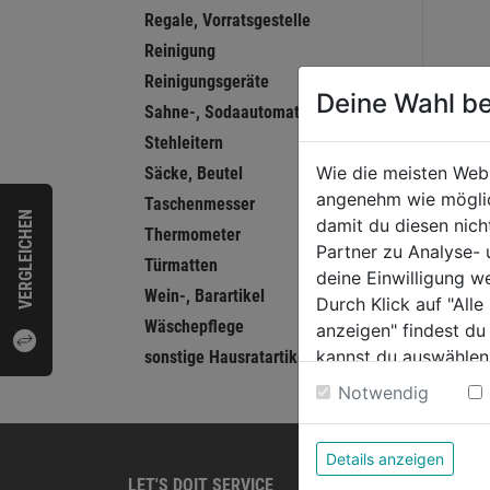
Regale, Vorratsgestelle
Reinigung
Reinigungsgeräte
Deine Wahl be
Sahne-, Sodaautomaten, Siphone
Stehleitern
Wie die meisten Web
Säcke, Beutel
angenehm wie möglich
Taschenmesser
VERGLEICHEN
damit du diesen nic
Thermometer
Partner zu Analyse-
Türmatten
deine Einwilligung w
Wein-, Barartikel
Durch Klick auf "All
Wäschepflege
anzeigen" findest du
kannst du auswählen
sonstige Hausratartikel
Weitere Informatione
Notwendig
Details anzeigen
LET'S DOIT SERVICE
PRODU