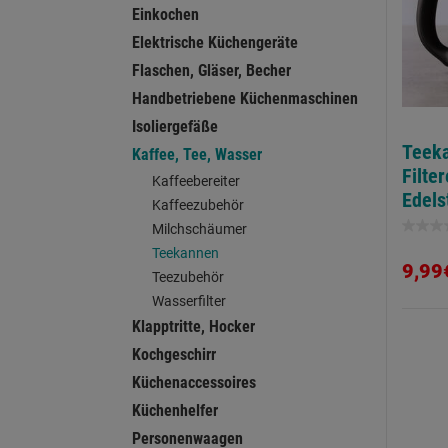
Einkochen
Elektrische Küchengeräte
Flaschen, Gläser, Becher
Handbetriebene Küchenmaschinen
Isoliergefäße
Teeka
Kaffee, Tee, Wasser
Filte
Kaffeebereiter
Edels
Kaffeezubehör
Milchschäumer
0.0
Teekannen
von
9,99
Teezubehör
5
Wasserfilter
Sternen
Klapptritte, Hocker
Kochgeschirr
Küchenaccessoires
Küchenhelfer
Personenwaagen