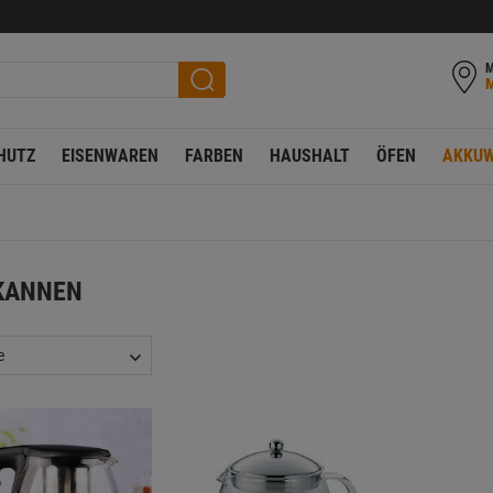
M
HUTZ
EISENWAREN
FARBEN
HAUSHALT
ÖFEN
AKKUW
KANNEN
e