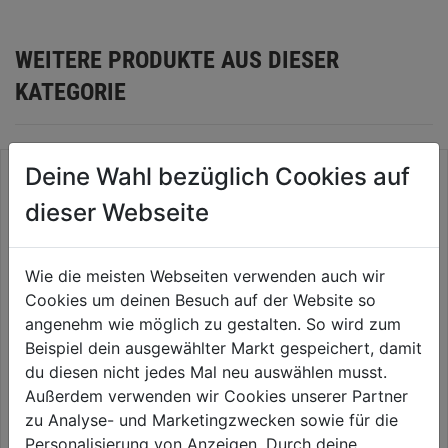
WEITERE PRODUKTE AUS DIESER
KATEGORIE
Deine Wahl bezüglich Cookies auf
dieser Webseite
Wie die meisten Webseiten verwenden auch wir
Cookies um deinen Besuch auf der Website so
angenehm wie möglich zu gestalten. So wird zum
Beispiel dein ausgewählter Markt gespeichert, damit
du diesen nicht jedes Mal neu auswählen musst.
Montagekleber universal 470g
Holzleim wasserfest
Außerdem verwenden wir Cookies unserer Partner
Kartusche
zu Analyse- und Marketingzwecken sowie für die
0.0
(0)
0.0
(0)
Personalisierung von Anzeigen. Durch deine