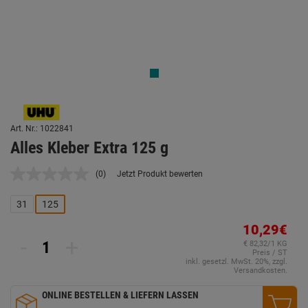
Art. Nr.: 1022841
Alles Kleber Extra 125 g
(0)
Jetzt Produkt bewerten
Kein
Beurteilungswert.
Link
31
125
auf
derselben
10,29€
Seite.
-
+
€ 82,32/1 KG
Preis / ST
inkl. gesetzl. MwSt. 20%, zzgl.
Versandkosten.
ONLINE BESTELLEN & LIEFERN LASSEN