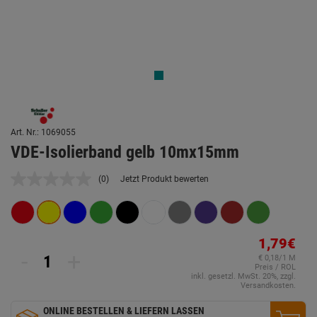
Art. Nr.: 1069055
VDE-Isolierband gelb 10mx15mm
(0)
Jetzt Produkt bewerten
Kein
Beurteilungswert.
Link
auf
derselben
Seite.
1,79€
-
+
€ 0,18/1 M
Preis / ROL
inkl. gesetzl. MwSt. 20%, zzgl.
Versandkosten.
ONLINE BESTELLEN & LIEFERN LASSEN