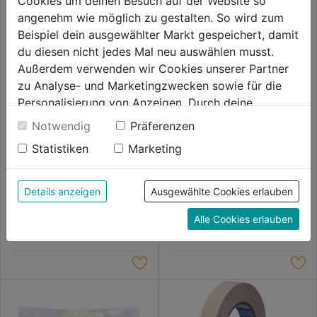
Cookies um deinen Besuch auf der Website so
angenehm wie möglich zu gestalten. So wird zum
Beispiel dein ausgewählter Markt gespeichert, damit
du diesen nicht jedes Mal neu auswählen musst.
Außerdem verwenden wir Cookies unserer Partner
zu Analyse- und Marketingzwecken sowie für die
Personalisierung von Anzeigen. Durch deine
Einwilligung werden die Daten von Drittanbieter,
Notwendig
Präferenzen
unter anderem auch in den USA, verarbeitet.
Statistiken
Marketing
Durch Klick auf "Alle Cookies erlauben" stimmst du
Klebeband transparent
Klebeband doppels. , 1 Rolle
der Verwendung aller Cookies zu. Unter "Details
33mx15mm
mit Einwegabroller
anzeigen" findest du alle Infos zu den
Details anzeigen
Ausgewählte Cookies erlauben
unterschiedlichen Cookies, unter "Cookies
0.0
(0)
0.0
(0)
0.0
0.0
Alle Cookies erlauben
Konfigurieren" kannst du auswählen, welche Cookies
3,19€
3,19€
von
von
du zulassen möchtest und welche nicht.
5
5
Weitere Informationen findest du in unserer
Sternen.
Sternen.
Datenschutzerklärung
.