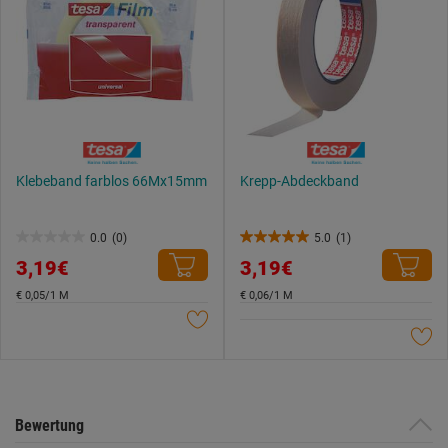
Klebeband farblos 66Mx15mm
Krepp-Abdeckband
0.0
(0)
5.0
(1)
0.0
5.0
3,19€
3,19€
von
von
5
5
€ 0,05/1 M
€ 0,06/1 M
Sternen.
Sternen.
1
Bewertung
Bewertung