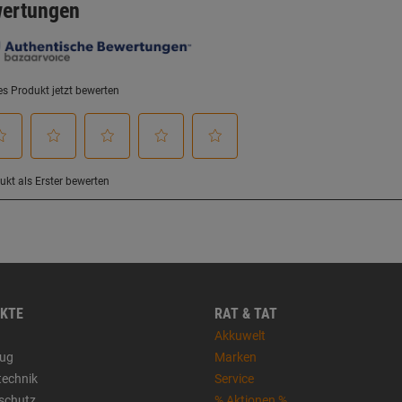
KTE
RAT & TAT
Akkuwelt
ug
Marken
technik
Service
sschutz
% Aktionen %