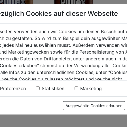
züglich Cookies auf dieser Webseite
seiten verwenden auch wir Cookies um deinen Besuch auf 
 zu gestalten. So wird zum Beispiel dein ausgewählter Ma
x Aqua-Color
Pullex Color Holzfarbe
ht jedes Mal neu auswählen musst. Außerdem verwenden wi
 und Marketingzwecken sowie für die Personalisierung von 
erden die Daten von Drittanbieter, unter anderem auch in d
0.0
(0)
0.0
(0)
e Cookies erlauben" stimmst du der Verwendung aller Cookie
0.0
 alle Infos zu den unterschiedlichen Cookies, unter "Cookies
von
9€
40,99€
, welche Cookies du zulassen möchtest und welche nicht.
5
 L
€ 54,65/1 L
n findest du in unserer
Datenschutzerklärung
.
.
Sternen.
Präferenzen
Statistiken
Marketing
Ausgewählte Cookies erlauben
tung