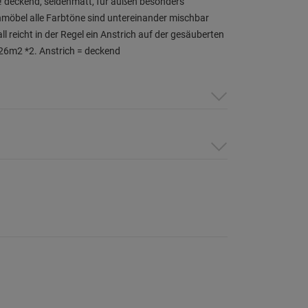
n! deckend, seidenmatt, für außen besonders
nmöbel alle Farbtöne sind untereinander mischbar
 reicht in der Regel ein Anstrich auf der gesäuberten
. 26m2 *2. Anstrich = deckend