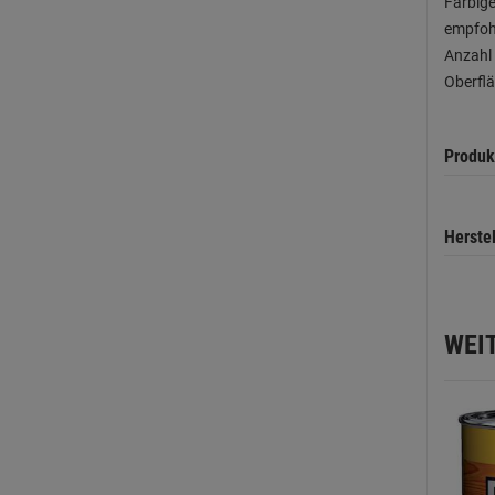
Farbige
empfohl
Anzahl 
Oberflä
Produk
Herste
WEI