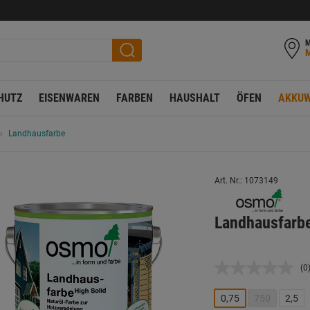
M
HUTZ
EISENWAREN
FARBEN
HAUSHALT
ÖFEN
AKKUW
Landhausfarbe
Art. Nr.: 1073149
Landhausfarbe
(0
K
B
L
0,75
750
2,5
a