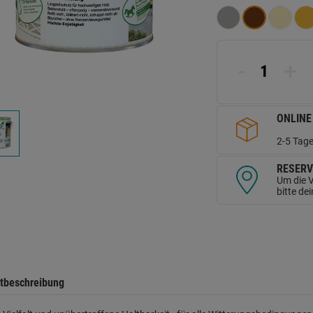
d
Se
-
+
ONLINE
2-5 Tage
RESERV
Um die V
bitte de
tbeschreibung