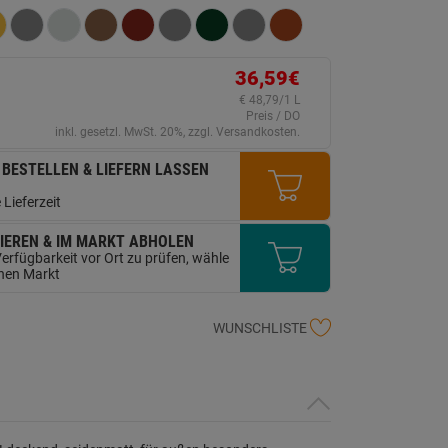
erselben
ite.
36,59€
€ 48,79/1 L
Preis / DO
inkl. gesetzl. MwSt. 20%, zzgl. Versandkosten.
 BESTELLEN & LIEFERN LASSEN
 Lieferzeit
IEREN & IM MARKT ABHOLEN
erfügbarkeit vor Ort zu prüfen, wähle
inen Markt
WUNSCHLISTE