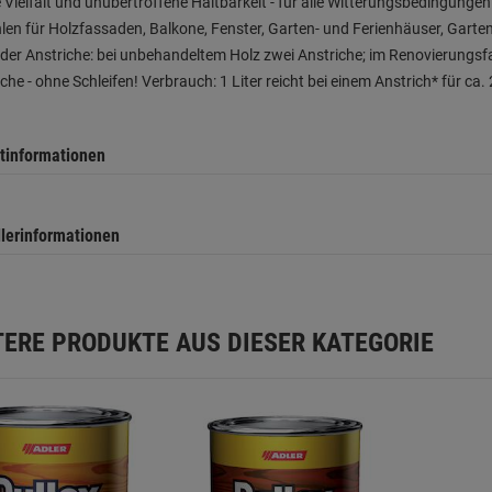
 Vielfalt und unübertroffene Haltbarkeit - für alle Witterungsbedingunge
en für Holzfassaden, Balkone, Fenster, Garten- und Ferienhäuser, Garte
der Anstriche: bei unbehandeltem Holz zwei Anstriche; im Renovierungsfall
che - ohne Schleifen! Verbrauch: 1 Liter reicht bei einem Anstrich* für ca
tinformationen
llerinformationen
TERE PRODUKTE AUS DIESER KATEGORIE