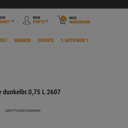
EIN
MEIN
MEIN
0
MARKT
KONTO
WARENKORB
ELT
MARKEN
SERVICE
% AKTIONEN %
 dunkelbr.0,75 L 2607
)
Jetzt Produkt bewerten
ein
eurteilungswert.
ink
uf