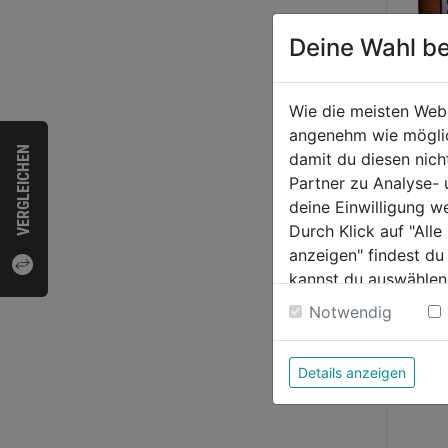
Deine Wahl be
Wie die meisten Web
angenehm wie möglich
Pulle
VERGLEICHEN
damit du diesen nic
Partner zu Analyse-
deine Einwilligung w
Durch Klick auf "All
0.0
anzeigen" findest du
von
36,9
kannst du auswählen
5
€ 49,32/1
Weitere Informatione
Sternen
Notwendig
Details anzeigen
Bewer