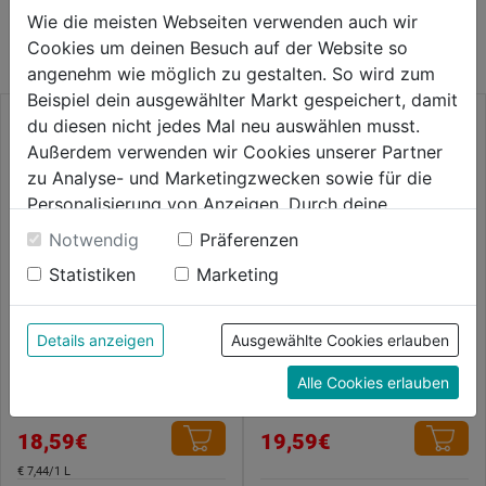
Wie die meisten Webseiten verwenden auch wir
KATEGORIE
Cookies um deinen Besuch auf der Website so
angenehm wie möglich zu gestalten. So wird zum
Beispiel dein ausgewählter Markt gespeichert, damit
du diesen nicht jedes Mal neu auswählen musst.
Außerdem verwenden wir Cookies unserer Partner
zu Analyse- und Marketingzwecken sowie für die
Personalisierung von Anzeigen. Durch deine
Einwilligung werden die Daten von Drittanbieter,
Notwendig
Präferenzen
unter anderem auch in den USA, verarbeitet.
Statistiken
Marketing
Durch Klick auf "Alle Cookies erlauben" stimmst du
der Verwendung aller Cookies zu. Unter "Details
anzeigen" findest du alle Infos zu den
Details anzeigen
Ausgewählte Cookies erlauben
Wachspflege- u. Reinigungsm.
Terra Wax-Oil farblos tönbar
unterschiedlichen Cookies, unter "Cookies
farblos
Alle Cookies erlauben
Konfigurieren" kannst du auswählen, welche Cookies
0.0
(0)
0.0
(0)
du zulassen möchtest und welche nicht.
0.0
0.0
Weitere Informationen findest du in unserer
18,59€
19,59€
von
von
Datenschutzerklärung
.
5
5
€ 7,44/1 L