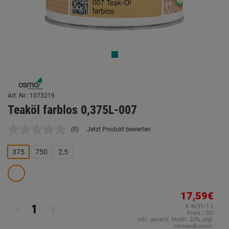
Art. Nr.: 1073219
Teaköl farblos 0,375L-007
(0)
Jetzt Produkt bewerten
Kein
Beurteilungswert.
Link
375
750
2,5
auf
derselben
Seite.
17,59€
-
+
€ 46,91/1 L
Preis / DO
inkl. gesetzl. MwSt. 20%, zzgl.
Versandkosten.