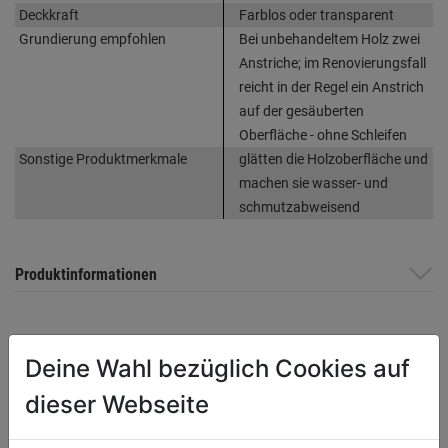
Deckkraft
Farblos oder transparent
Grundierung empfohlen
Bei unbehandeltem Holz zwei
Anstriche; im Renovierungsfall
reicht in der Regel ein Anstrich
auf der gesäuberten
Oberfläche - ohne Schleifen
Sonstige Produktmerkmale
glätten die Holzoberfläche und
machen sie wasser- und
schmutzabweisend
Produktinformationen
Herstellerinformationen
Deine Wahl bezüglich Cookies auf
dieser Webseite
WEITERE PRODUKTE AUS DIESER