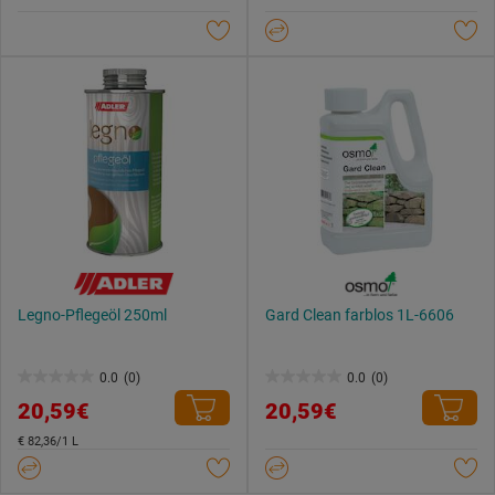
Sternen.
Sternen.
Legno-Pflegeöl 250ml
Gard Clean farblos 1L-6606
0.0
(0)
0.0
(0)
0.0
0.0
20,59€
20,59€
von
von
5
5
€ 82,36/1 L
Sternen.
Sternen.