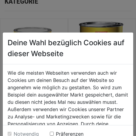
KATEGORIE
Deine Wahl bezüglich Cookies auf
dieser Webseite
Wie die meisten Webseiten verwenden auch wir
Cookies um deinen Besuch auf der Website so
angenehm wie möglich zu gestalten. So wird zum
Pullex2in1 Holzlasur 5L
Pullex-Plus W30 farblos
Beispiel dein ausgewählter Markt gespeichert, damit
du diesen nicht jedes Mal neu auswählen musst.
0.0
(0)
0.0
(0)
Außerdem verwenden wir Cookies unserer Partner
0.0
0.0
81,99€
82,99€
zu Analyse- und Marketingzwecken sowie für die
von
von
Personalisierung von Anzeigen. Durch deine
5
5
€ 33,20/1 L
Einwilligung werden die Daten von Drittanbieter,
Sternen.
Sternen.
Notwendig
Präferenzen