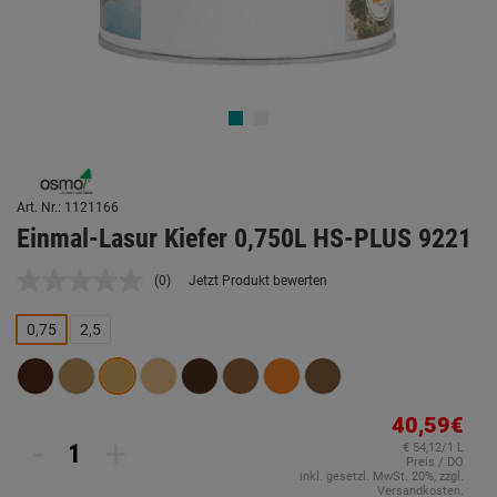
Art. Nr.: 1121166
Einmal-Lasur Kiefer 0,750L HS-PLUS 9221
(0)
Jetzt Produkt bewerten
Kein
Beurteilungswert.
Link
0,75
2,5
auf
derselben
Seite.
40,59€
-
+
€ 54,12/1 L
Preis / DO
inkl. gesetzl. MwSt. 20%, zzgl.
Versandkosten.