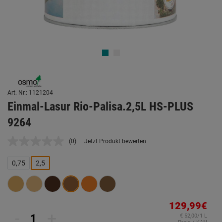
Art. Nr.: 1121204
Einmal-Lasur Rio-Palisa.2,5L HS-PLUS
9264
(0)
Jetzt Produkt bewerten
Kein
Beurteilungswert.
Link
0,75
2,5
auf
derselben
Seite.
129,99€
-
+
€ 52,00/1 L