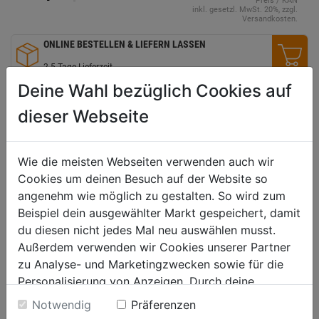
Preis / KAN
inkl. gesetzl. MwSt. 20%, zzgl.
Versandkosten.
ONLINE BESTELLEN & LIEFERN LASSEN
2-5 Tage Lieferzeit
Deine Wahl bezüglich Cookies auf
RESERVIEREN & IM MARKT ABHOLEN
Um die Verfügbarkeit vor Ort zu prüfen, wähle bitte deinen
dieser Webseite
Markt
WUNSCHLISTE
Wie die meisten Webseiten verwenden auch wir
Cookies um deinen Besuch auf der Website so
angenehm wie möglich zu gestalten. So wird zum
Produktinformationen
Beispiel dein ausgewählter Markt gespeichert, damit
du diesen nicht jedes Mal neu auswählen musst.
Außerdem verwenden wir Cookies unserer Partner
Herstellerinformationen
zu Analyse- und Marketingzwecken sowie für die
Personalisierung von Anzeigen. Durch deine
Einwilligung werden die Daten von Drittanbieter,
Notwendig
Präferenzen
unter anderem auch in den USA, verarbeitet.