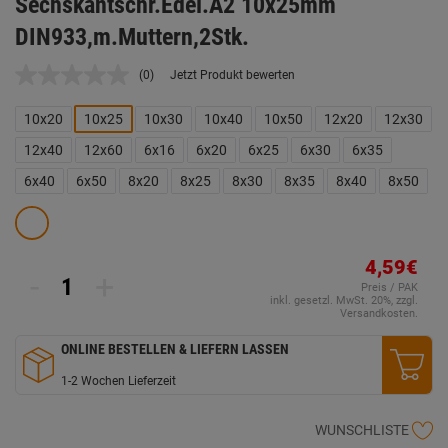
Sechskantschr.Edel.A2 10x25mm
DIN933,m.Muttern,2Stk.
(0)
Jetzt Produkt bewerten
Kein
Beurteilungswert.
Link
10x20
10x25
10x30
10x40
10x50
12x20
12x30
auf
derselben
12x40
12x60
6x16
6x20
6x25
6x30
6x35
Seite.
6x40
6x50
8x20
8x25
8x30
8x35
8x40
8x50
4,59€
-
+
Preis / PAK
inkl. gesetzl. MwSt. 20%, zzgl.
Versandkosten.
ONLINE BESTELLEN & LIEFERN LASSEN
1-2 Wochen Lieferzeit
WUNSCHLISTE