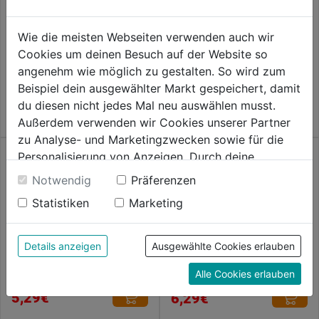
0.0
5,29€
von
Sockelverstelschr.M8x45mm
m.Einschlagmutter,2Stk.
Wie die meisten Webseiten verwenden auch wir
5
Cookies um deinen Besuch auf der Website so
Sternen.
0.0
(0)
angenehm wie möglich zu gestalten. So wird zum
0.0
5,29€
Beispiel dein ausgewählter Markt gespeichert, damit
von
du diesen nicht jedes Mal neu auswählen musst.
5
Außerdem verwenden wir Cookies unserer Partner
Sternen.
zu Analyse- und Marketingzwecken sowie für die
Personalisierung von Anzeigen. Durch deine
Einwilligung werden die Daten von Drittanbieter,
Notwendig
Präferenzen
unter anderem auch in den USA, verarbeitet.
Statistiken
Marketing
Durch Klick auf "Alle Cookies erlauben" stimmst du
der Verwendung aller Cookies zu. Unter "Details
Flügelschraube DIN 316
Spenglerschrauben Edelstahl
anzeigen" findest du alle Infos zu den
Details anzeigen
Ausgewählte Cookies erlauben
verzinkt
A2 m. Dichtscheibe
unterschiedlichen Cookies, unter "Cookies
Alle Cookies erlauben
Konfigurieren" kannst du auswählen, welche Cookies
0.0
(0)
0.0
(0)
0.0
0.0
du zulassen möchtest und welche nicht.
5,29€
6,29€
von
von
Weitere Informationen findest du in unserer
5
5