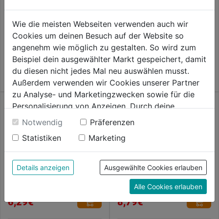
Zylinderschrauben Edelstahl
Spenglerschrauben Edelstahl
A2 DIN912
A2 m. Dichtscheibe
Wie die meisten Webseiten verwenden auch wir
0.0
(0)
0.0
(0)
Cookies um deinen Besuch auf der Website so
0.0
0.0
6,29€
6,29€
angenehm wie möglich zu gestalten. So wird zum
von
von
Beispiel dein ausgewählter Markt gespeichert, damit
5
5
du diesen nicht jedes Mal neu auswählen musst.
Sternen.
Sternen.
Außerdem verwenden wir Cookies unserer Partner
zu Analyse- und Marketingzwecken sowie für die
Personalisierung von Anzeigen. Durch deine
Einwilligung werden die Daten von Drittanbieter,
Notwendig
Präferenzen
unter anderem auch in den USA, verarbeitet.
Statistiken
Marketing
Durch Klick auf "Alle Cookies erlauben" stimmst du
der Verwendung aller Cookies zu. Unter "Details
Secskantschraube Edelstahl
Sechskantschraube verz.
anzeigen" findest du alle Infos zu den
Details anzeigen
Ausgewählte Cookies erlauben
DIN931
DIN933-8.8
unterschiedlichen Cookies, unter "Cookies
Alle Cookies erlauben
Konfigurieren" kannst du auswählen, welche Cookies
0.0
(0)
0.0
(0)
0.0
0.0
du zulassen möchtest und welche nicht.
6,29€
8,79€
von
von
Weitere Informationen findest du in unserer
5
5