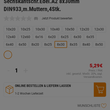
Sechskantschr.Edel.A2 8x30mm
DIN933,m.Muttern,4Stk.
(0)
Jetzt Produkt bewerten
Kein
Beurteilungswert.
Link
10x20
10x25
10x30
10x40
10x50
12x20
12x30
auf
derselben
12x40
12x60
6x16
6x20
6x25
6x30
6x35
Seite.
6x40
6x50
8x20
8x25
8x30
8x35
8x40
8x50
5,29€
-
+
Preis / PAK
inkl. gesetzl. MwSt. 20%, zzgl.
Versandkosten.
ONLINE BESTELLEN & LIEFERN LASSEN
1-2 Wochen Lieferzeit
WUNSCHLISTE