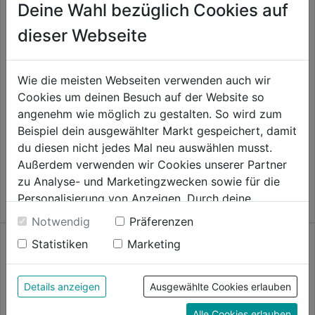
Deine Wahl bezüglich Cookies auf
Spanplattenschrauben TX TG
dieser Webseite
gverz. Senkkopf
0.0
(0)
0.0
8,99€
Wie die meisten Webseiten verwenden auch wir
von
Spanplattenschrauben TX gelb
Cookies um deinen Besuch auf der Website so
verzinkt
5
angenehm wie möglich zu gestalten. So wird zum
Sternen.
0.0
(0)
Beispiel dein ausgewählter Markt gespeichert, damit
0.0
8,99€
du diesen nicht jedes Mal neu auswählen musst.
von
6,99€
Außerdem verwenden wir Cookies unserer Partner
5
Angebot gültig bis: 08.09.2026
zu Analyse- und Marketingzwecken sowie für die
Sternen.
Personalisierung von Anzeigen. Durch deine
Einwilligung werden die Daten von Drittanbieter,
Notwendig
Präferenzen
unter anderem auch in den USA, verarbeitet.
Statistiken
Marketing
Durch Klick auf "Alle Cookies erlauben" stimmst du
der Verwendung aller Cookies zu. Unter "Details
anzeigen" findest du alle Infos zu den
Details anzeigen
Ausgewählte Cookies erlauben
unterschiedlichen Cookies, unter "Cookies
Alle Cookies erlauben