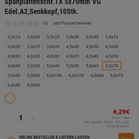
Spanplattenschr.TX 5x70mm VG
Edel.A2,Senkkopf,10Stk.
(0)
Jetzt Produkt bewerten
Kein
Beurteilungswert.
Link
3,5x16
3,5x20
3,5x25
3,5x30
3,5x40
3,0x16
auf
derselben
3,0x20
3,0x25
3,0x30
4,5x40
4,5x50
4,5x60
Seite.
4,0x20
4,0x25
4,0x30
4,0x35
4,0x40
4,0x50
4,0x60
5,0x30
5,0x40
5,0x50
5,0x60
5,0x70
5,0x80
5,0x90
6,0x100
6,0x120
6,0x60
6,0x70
6,0x80
6,0x90
6,29€
-
+
Preis / PAK
inkl. gesetzl. MwSt. 20%, zzgl.
Versandkosten.
ONLINE BESTELLEN & LIEFERN LASSEN