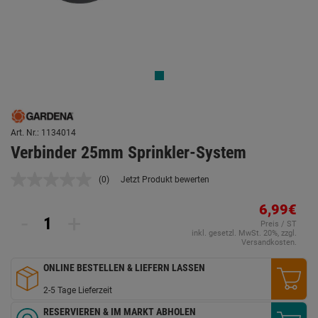
Art. Nr.: 1134014
Verbinder 25mm Sprinkler-System
(0)
Jetzt Produkt bewerten
Kein
Beurteilungswert.
Link
6,99€
-
+
auf
Preis / ST
derselben
inkl. gesetzl. MwSt. 20%, zzgl.
Seite.
Versandkosten.
ONLINE BESTELLEN & LIEFERN LASSEN
2-5 Tage Lieferzeit
RESERVIEREN & IM MARKT ABHOLEN