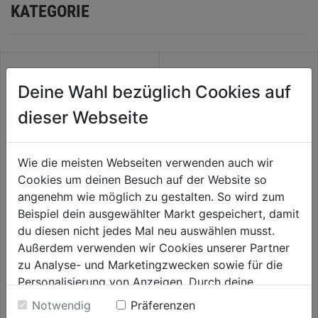
KATEGORIE
Deine Wahl bezüglich Cookies auf
dieser Webseite
Wie die meisten Webseiten verwenden auch wir
Cookies um deinen Besuch auf der Website so
angenehm wie möglich zu gestalten. So wird zum
Beispiel dein ausgewählter Markt gespeichert, damit
L-Stück 25mm 3/4" IG
Rohrhalter 3/16" Micro-Drip-
du diesen nicht jedes Mal neu auswählen musst.
Sprinkler-System pro
System 15 ST/Pak
Außerdem verwenden wir Cookies unserer Partner
0.0
(0)
0.0
(0)
zu Analyse- und Marketingzwecken sowie für die
0.0
0.0
7,29€
7,59€
Personalisierung von Anzeigen. Durch deine
von
von
Einwilligung werden die Daten von Drittanbieter,
5
5
Notwendig
Präferenzen
unter anderem auch in den USA, verarbeitet.
Sternen.
Sternen.