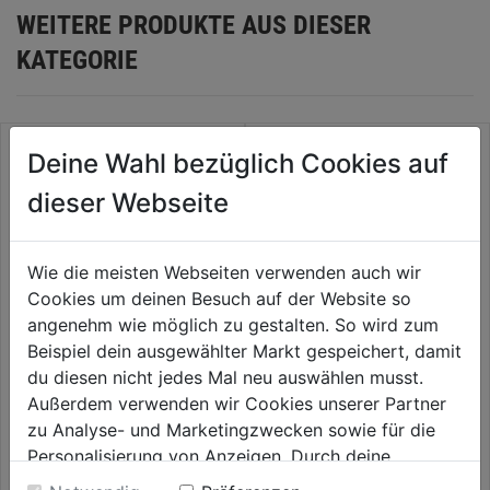
WEITERE PRODUKTE AUS DIESER
KATEGORIE
Deine Wahl bezüglich Cookies auf
dieser Webseite
Wie die meisten Webseiten verwenden auch wir
Cookies um deinen Besuch auf der Website so
angenehm wie möglich zu gestalten. So wird zum
Beispiel dein ausgewählter Markt gespeichert, damit
du diesen nicht jedes Mal neu auswählen musst.
Hahnverbinder SB 3/4"
Hahnverbinder lose 3/4"
Außerdem verwenden wir Cookies unserer Partner
zu Analyse- und Marketingzwecken sowie für die
0.0
(0)
0.0
(0)
0.0
0.0
Personalisierung von Anzeigen. Durch deine
3,69€
3,69€
von
von
Einwilligung werden die Daten von Drittanbieter,