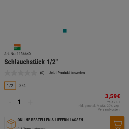
Art. Nr.: 1136640
Schlauchstück 1/2"
(0)
Jetzt Produkt bewerten
Kein
Beurteilungswert.
Link
1/2
3/4
auf
derselben
3,59€
Seite.
-
+
Preis / ST
inkl. gesetzl. MwSt. 20%, zzgl.
Versandkosten.
ONLINE BESTELLEN & LIEFERN LASSEN
2-5 Tage Lieferzeit