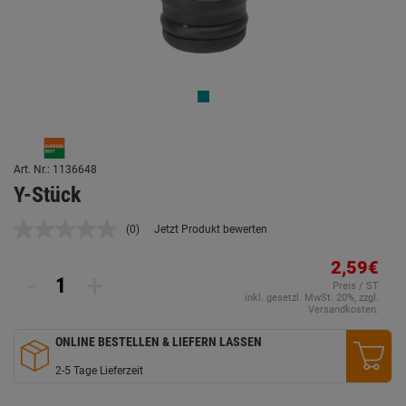
Art. Nr.: 1136648
Y-Stück
(0)
Jetzt Produkt bewerten
Kein
Beurteilungswert.
Link
2,59€
-
+
auf
Preis / ST
derselben
inkl. gesetzl. MwSt. 20%, zzgl.
Seite.
Versandkosten.
ONLINE BESTELLEN & LIEFERN LASSEN
2-5 Tage Lieferzeit