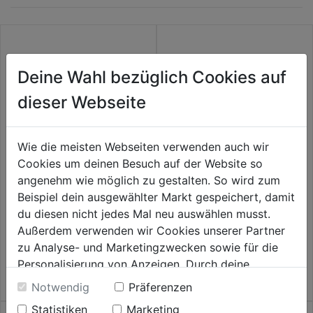
Deine Wahl bezüglich Cookies auf
dieser Webseite
Wie die meisten Webseiten verwenden auch wir
Cookies um deinen Besuch auf der Website so
angenehm wie möglich zu gestalten. So wird zum
Gewindeband Teflon 12mm x
Ersatzdichtung GEKA plus 2er
Beispiel dein ausgewählter Markt gespeichert, damit
12m
Pkg.
du diesen nicht jedes Mal neu auswählen musst.
0.0
(0)
0.0
(0)
Außerdem verwenden wir Cookies unserer Partner
0.0
0.0
2,79€
2,89€
zu Analyse- und Marketingzwecken sowie für die
von
von
Personalisierung von Anzeigen. Durch deine
5
5
Einwilligung werden die Daten von Drittanbieter,
Sternen.
Sternen.
Notwendig
Präferenzen
unter anderem auch in den USA, verarbeitet.
Statistiken
Marketing