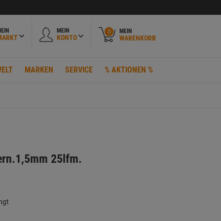
EIN
MEIN
MEIN
0
MARKT
KONTO
WARENKORB
ELT
MARKEN
SERVICE
% AKTIONEN %
ern.1,5mm 25lfm.
ngt