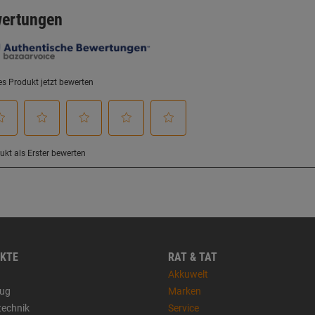
KTE
RAT & TAT
Akkuwelt
ug
Marken
technik
Service