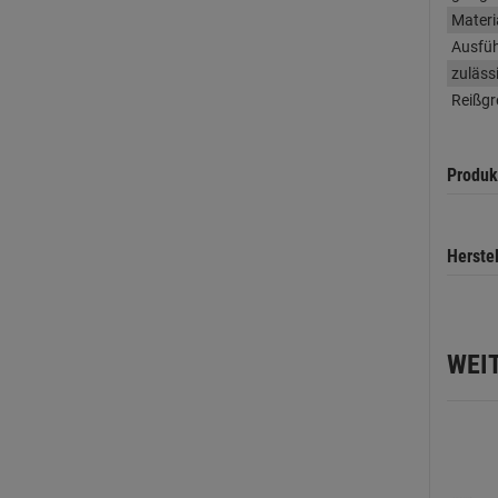
Materi
Ausfü
zuläss
Reißgr
Produk
Herste
WEI