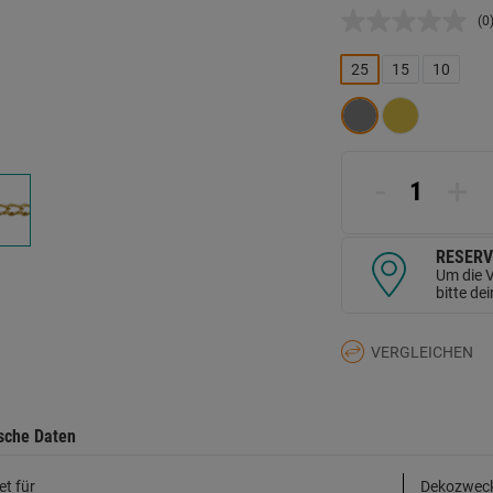
(0
K
B
L
25
15
10
a
d
Se
-
+
RESERV
Um die V
bitte de
VERGLEICHEN
sche Daten
et für
Dekozweck