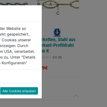
der Website so
rkt gespeichert,
hlketten Form
Zierketten, Stahl aus
r Cookies unserer
ht
Vierkant-Profildraht
Anzeigen. Durch
Form K
en USA, verarbeitet.
s zu. Unter "Details
0.0
(0)
0.0
(0)
0.0
 Konfigurieren"
von
2,89€
5
Sternen.
Alle Cookies erlauben