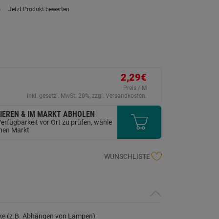
)
Jetzt Produkt bewerten
ein
eurteilungswert.
ink
uf
erselben
ite.
2,29€
Preis / M
inkl. gesetzl. MwSt. 20%, zzgl. Versandkosten.
IEREN & IM MARKT ABHOLEN
erfügbarkeit vor Ort zu prüfen, wähle
inen Markt
WUNSCHLISTE
e (z.B. Abhängen von Lampen)