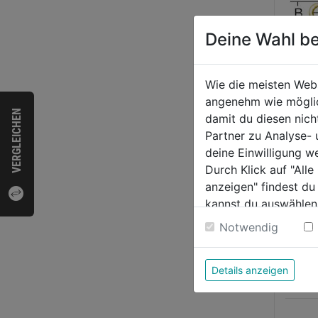
Deine Wahl be
Wie die meisten Web
angenehm wie möglich
VERGLEICHEN
Zierk
damit du diesen nic
gerad
Partner zu Analyse-
deine Einwilligung w
Durch Klick auf "All
0.0
anzeigen" findest du
von
2,59
kannst du auswählen
5
Weitere Informatione
Notwendig
Sternen
Details anzeigen
Bewer