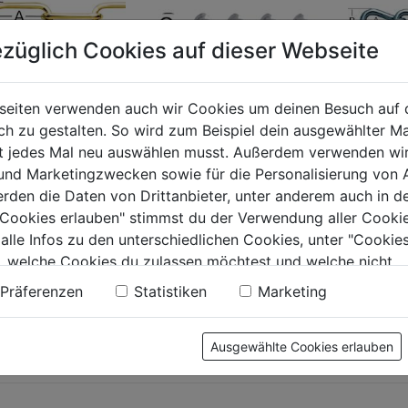
züglich Cookies auf dieser Webseite
seiten verwenden auch wir Cookies um deinen Besuch auf 
 zu gestalten. So wird zum Beispiel dein ausgewählter Ma
ette Rundstahl
Kugelketten
Rundsta
ht jedes Mal neu auswählen musst. Außerdem verwenden wi
e Kettenglieder
A gedre
 und Marketingzwecken sowie für die Personalisierung von 
erden die Daten von Drittanbieter, unter anderem auch in d
e Cookies erlauben" stimmst du der Verwendung aller Cookie
0.0
(0)
0.0
(0)
0.0
0.0
 alle Infos zu den unterschiedlichen Cookies, unter "Cookies
von
von
€
2,69€
2,69€
, welche Cookies du zulassen möchtest und welche nicht.
5
5
n findest du in unserer
Datenschutzerklärung
.
Präferenzen
Statistiken
Marketing
.
Sternen.
Sternen.
Ausgewählte Cookies erlauben
tung