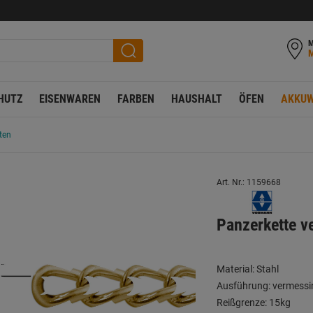
M
HUTZ
EISENWAREN
FARBEN
HAUSHALT
ÖFEN
AKKUW
ten
Art. Nr.: 1159668
Panzerkette v
Material: Stahl
Ausführung: vermessi
Reißgrenze: 15kg