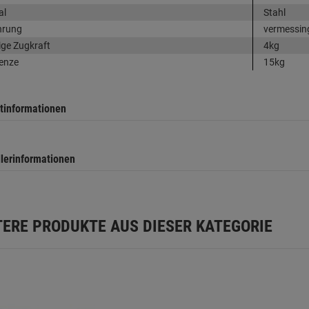
al
Stahl
hrung
vermessin
ige Zugkraft
4kg
enze
15kg
tinformationen
llerinformationen
TERE PRODUKTE AUS DIESER KATEGORIE