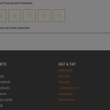
KTE
RAT & TAT
Akkuwelt
ug
Marken
technik
Service
sschutz
% Aktionen %
aren
Ratgeber
 & Lacke
Newsletter
lt