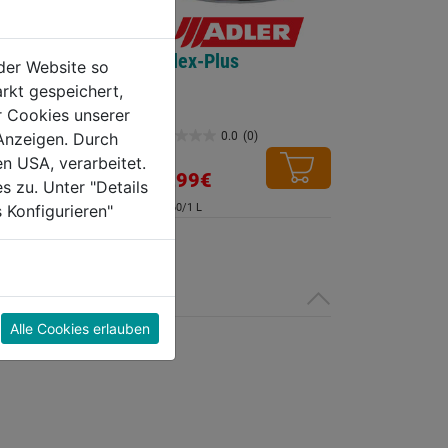
Plus W30
Pullex-Plus
der Website so
rkt gespeichert,
r Cookies unserer
Anzeigen. Durch
0.0
(0)
0.0
(0)
0.0
en USA, verarbeitet.
von
88,99€
s zu. Unter "Details
5
 Konfigurieren"
€ 35,60/1 L
Sternen.
Alle Cookies erlauben