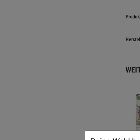
Produk
Herste
WEI