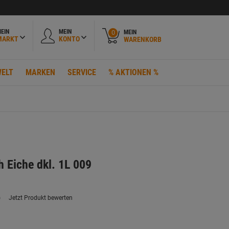
EIN
MEIN
MEIN
0
MARKT
KONTO
WARENKORB
ELT
MARKEN
SERVICE
% AKTIONEN %
h Eiche dkl. 1L 009
)
Jetzt Produkt bewerten
ein
eurteilungswert.
ink
uf