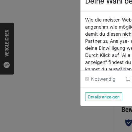
Deine Wahl be
Einma
Wie die meisten Web
PLUS
angenehm wie möglich
VERGLEICHEN
damit du diesen nic
Partner zu Analyse-
0.0
deine Einwilligung w
von
40,5
Durch Klick auf "All
5
anzeigen" findest du
€ 54,12/1
Sternen
kannst du auswählen
Weitere Informatione
Notwendig
Bewer
Details anzeigen