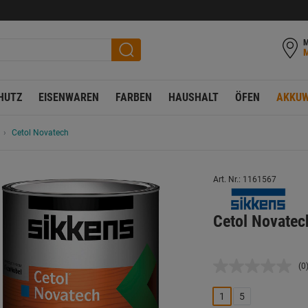
M
HUTZ
EISENWAREN
FARBEN
HAUSHALT
ÖFEN
AKKUW
Cetol Novatech
Art. Nr.: 1161567
Cetol Novatec
(0
K
B
L
1
5
a