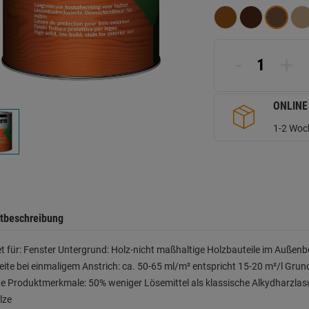
d
Se
-
+
ONLINE
1-2 Woch
tbeschreibung
t für: Fenster Untergrund: Holz-nicht maßhaltige Holzbauteile im Außenb
ite bei einmaligem Anstrich: ca. 50-65 ml/m² entspricht 15-20 m²/l Grund
e Produktmerkmale: 50% weniger Lösemittel als klassische Alkydharzlasur
lze