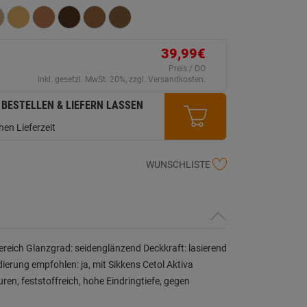
erselben
ite.
39,99€
Preis / DO
inkl. gesetzl. MwSt. 20%, zzgl. Versandkosten.
 BESTELLEN & LIEFERN LASSEN
en Lieferzeit
WUNSCHLISTE
ereich Glanzgrad: seidenglänzend Deckkraft: lasierend
ierung empfohlen: ja, mit Sikkens Cetol Aktiva
en, feststoffreich, hohe Eindringtiefe, gegen