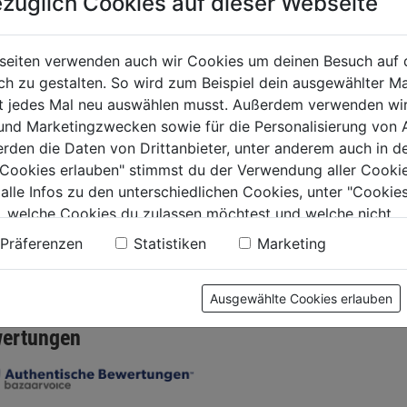
züglich Cookies auf dieser Webseite
l-Lasur HS-
Pullex2in1 Holzlasur
Pullex-
seiten verwenden auch wir Cookies um deinen Besuch auf 
5L
farblos
 zu gestalten. So wird zum Beispiel dein ausgewählter Ma
ht jedes Mal neu auswählen musst. Außerdem verwenden wi
 und Marketingzwecken sowie für die Personalisierung von 
0.0
(0)
0.0
(0)
0.0
0.0
erden die Daten von Drittanbieter, unter anderem auch in d
von
von
9€
81,99€
82,99€
e Cookies erlauben" stimmst du der Verwendung aller Cookie
5
5
 alle Infos zu den unterschiedlichen Cookies, unter "Cookies
 L
€ 33,20/1 L
.
Sternen.
Sternen.
, welche Cookies du zulassen möchtest und welche nicht.
n findest du in unserer
Datenschutzerklärung
.
Präferenzen
Statistiken
Marketing
tung
Ausgewählte Cookies erlauben