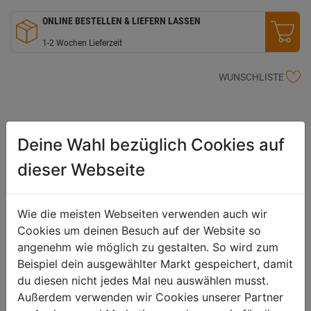
ONLINE BESTELLEN & LIEFERN LASSEN
1-2 Wochen Lieferzeit
WUNSCHLISTE
Produktbeschreibung
Deine Wahl bezüglich Cookies auf
geeignet für: Fenster Untergrund: Holz-nicht maßhaltige
dieser Webseite
Holzbauteile im Außenbereich Glanzgrad: seidenglänzend
Deckkraft: lasierend Reichweite bei einmaligem Anstrich: ca. 50-65
ml/m² entspricht 15-20 m²/l Grundierung empfohlen: ja, mit Sikkens
Wie die meisten Webseiten verwenden auch wir
Cetol Aktiva Sonstige Produktmerkmale: 50% weniger Lösemittel als
Cookies um deinen Besuch auf der Website so
klassische Alkydharzlasuren, feststoffreich, hohe Eindringtiefe,
angenehm wie möglich zu gestalten. So wird zum
gegen Bläuepilze
Beispiel dein ausgewählter Markt gespeichert, damit
du diesen nicht jedes Mal neu auswählen musst.
Außerdem verwenden wir Cookies unserer Partner
Produktinformationen