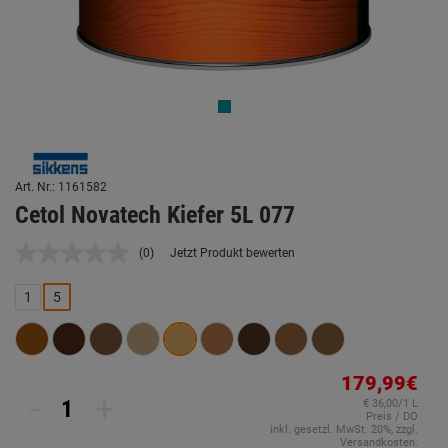
Art. Nr.: 1161582
Cetol Novatech Kiefer 5L 077
(0)
Jetzt Produkt bewerten
Kein
Beurteilungswert.
Link
1
5
auf
derselben
Seite.
179,99€
-
+
€ 36,00/1 L
Preis / DO
inkl. gesetzl. MwSt. 20%, zzgl.
Versandkosten.