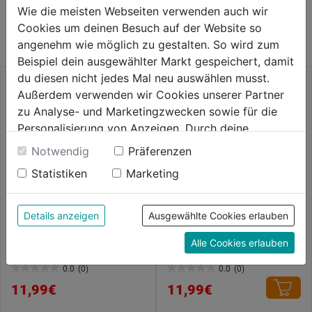
WEITERE PRODUKTE AUS DIESER
Wie die meisten Webseiten verwenden auch wir
KATEGORIE
Cookies um deinen Besuch auf der Website so
angenehm wie möglich zu gestalten. So wird zum
Beispiel dein ausgewählter Markt gespeichert, damit
du diesen nicht jedes Mal neu auswählen musst.
Außerdem verwenden wir Cookies unserer Partner
zu Analyse- und Marketingzwecken sowie für die
Personalisierung von Anzeigen. Durch deine
Einwilligung werden die Daten von Drittanbieter,
Notwendig
Präferenzen
unter anderem auch in den USA, verarbeitet.
Statistiken
Marketing
Durch Klick auf "Alle Cookies erlauben" stimmst du
der Verwendung aller Cookies zu. Unter "Details
anzeigen" findest du alle Infos zu den
Details anzeigen
Ausgewählte Cookies erlauben
unterschiedlichen Cookies, unter "Cookies
Kettensägefeilen rund
Kettensägefeilen rund
200x4mm 1 Pkg = 6 Stk.
200x4,8mm, 1 Pkg = 6 Stk.
Alle Cookies erlauben
Konfigurieren" kannst du auswählen, welche Cookies
du zulassen möchtest und welche nicht.
0.0
(0)
0.0
(0)
0.0
0.0
Weitere Informationen findest du in unserer
11,99€
11,99€
von
von
Datenschutzerklärung
.
5
5