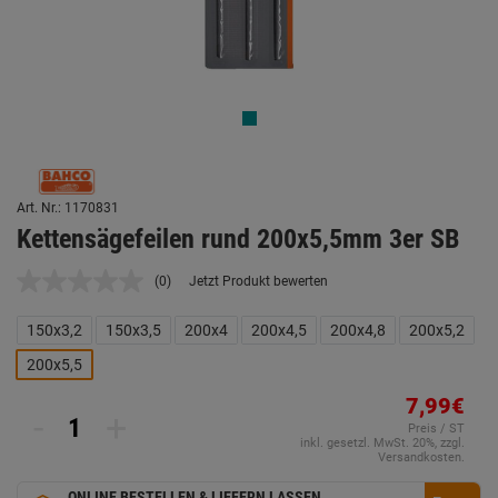
Art. Nr.: 1170831
Kettensägefeilen rund 200x5,5mm 3er SB
(0)
Jetzt Produkt bewerten
Kein
Beurteilungswert.
Link
150x3,2
150x3,5
200x4
200x4,5
200x4,8
200x5,2
auf
derselben
200x5,5
Seite.
7,99€
-
+
Preis / ST
inkl. gesetzl. MwSt. 20%, zzgl.
Versandkosten.
ONLINE BESTELLEN & LIEFERN LASSEN