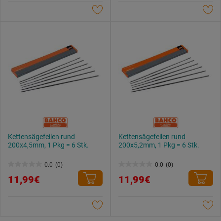
Sternen.
Sternen.
Kettensägefeilen rund
Kettensägefeilen rund
200x4,5mm, 1 Pkg = 6 Stk.
200x5,2mm, 1 Pkg = 6 Stk.
0.0
(0)
0.0
(0)
0.0
0.0
11,99€
11,99€
von
von
5
5
Sternen.
Sternen.