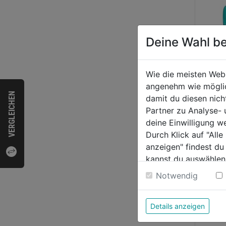
Deine Wahl be
Wie die meisten Web
angenehm wie möglich
VERGLEICHEN
damit du diesen nic
Hand
Partner zu Analyse-
Tech
deine Einwilligung w
Durch Klick auf "All
anzeigen" findest du
0.0
kannst du auswählen
von
5,29
Weitere Informatione
Notwendig
5
Sternen
Details anzeigen