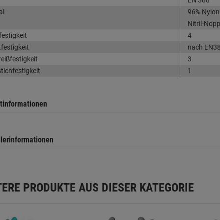
EN 388
al
96% Nylon 
Nitril-Nop
festigkeit
4
festigkeit
nach EN38
eißfestigkeit
3
tichfestigkeit
1
tinformationen
llerinformationen
TERE PRODUKTE AUS DIESER KATEGORIE