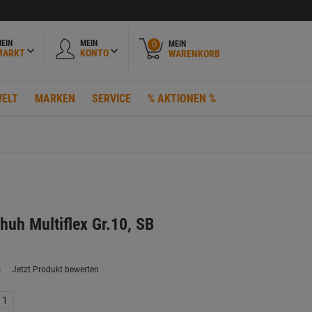
EIN
MEIN
MEIN
0
MARKT
KONTO
WARENKORB
ELT
MARKEN
SERVICE
% AKTIONEN %
huh Multiflex Gr.10, SB
)
Jetzt Produkt bewerten
ein
eurteilungswert.
ink
11
uf