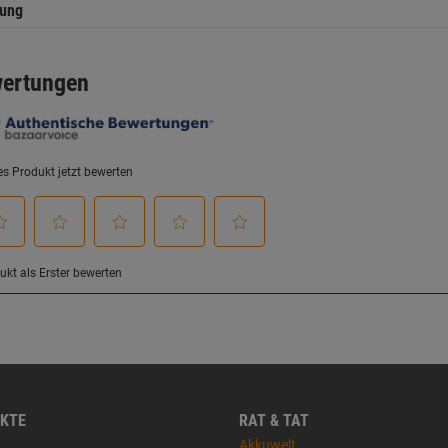
tung
KTE
RAT & TAT
Akkuwelt