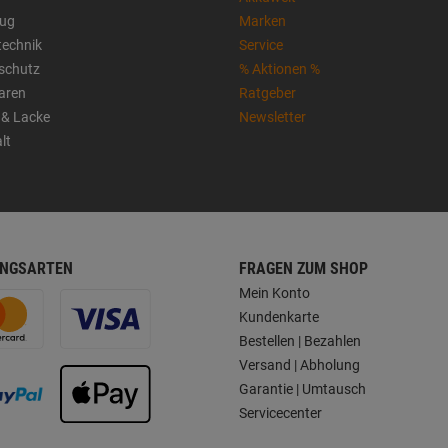
ug
Marken
technik
Service
sschutz
% Aktionen %
aren
Ratgeber
 & Lacke
Newsletter
lt
NGSARTEN
FRAGEN ZUM SHOP
Mein Konto
Kundenkarte
Bestellen | Bezahlen
Versand | Abholung
Garantie | Umtausch
Servicecenter