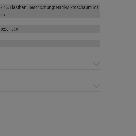
/ 4% Elasthan, Beschichtung: Nitril-Mikroschaum mit
pen
8:2016: X