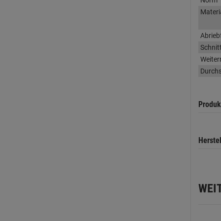
Norm
Materi
Abrieb
Schnitt
Weiterr
Durchs
Produk
Herste
WEI