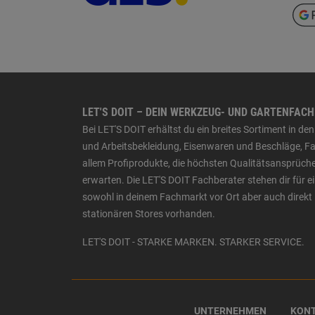
LET'S DOIT – DEIN WERKZEUG- UND GARTENFAC
Bei LET'S DOIT erhältst du ein breites Sortiment in 
und Arbeitsbekleidung, Eisenwaren und Beschläge, Far
allem Profiprodukte, die höchsten Qualitätsansprüche
erwarten. Die LET'S DOIT Fachberater stehen dir für
sowohl in deinem Fachmarkt vor Ort aber auch direkt 
stationären Stores vorhanden.
LET'S DOIT - STARKE MARKEN. STARKER SERVICE.
UNTERNEHMEN
KON