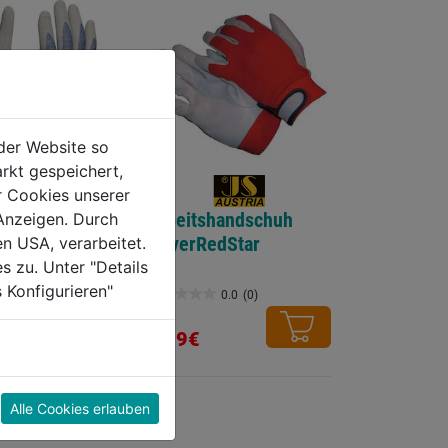
der Website so
rkt gespeichert,
r Cookies unserer
handschuh
Arbeitshandschuh
Anzeigen. Durch
d Sensitive
DriverRedStar
en USA, verarbeitet.
l.
s zu. Unter "Details
 Konfigurieren"
0.0
(0)
0.0
(0)
0.0
von
5,59€
5
Sternen.
Alle Cookies erlauben