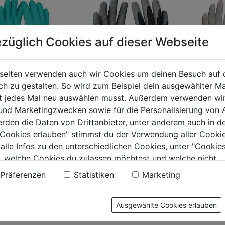
züglich Cookies auf dieser Webseite
seiten verwenden auch wir Cookies um deinen Besuch auf 
 zu gestalten. So wird zum Beispiel dein ausgewählter Ma
ht jedes Mal neu auswählen musst. Außerdem verwenden wi
schuh Green
Arbeitshandschuh
Arbeits
 und Marketingzwecken sowie für die Personalisierung von 
schwarz Winter Eco
Upcycle
erden die Daten von Drittanbieter, unter anderem auch in d
dunkelb
e Cookies erlauben" stimmst du der Verwendung aller Cookie
 alle Infos zu den unterschiedlichen Cookies, unter "Cookies
0.0
(0)
0.0
(0)
0.0
0.0
, welche Cookies du zulassen möchtest und welche nicht.
von
von
€
5,29€
5,59€
n findest du in unserer
Datenschutzerklärung
.
Präferenzen
Statistiken
Marketing
5
5
.
Sternen.
Sternen.
Ausgewählte Cookies erlauben