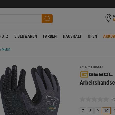
M
HUTZ
EISENWAREN
FARBEN
HAUSHALT
ÖFEN
AKKUW
Multifl.
Art. Nr.: 1185413
Arbeitshandsc
(0
K
B
L
7
8
9
10
a