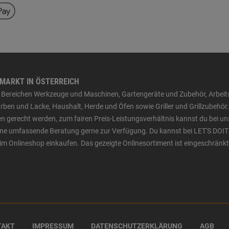
HMARKT IN ÖSTERREICH
den Bereichen Werkzeuge und Maschinen, Gartengeräte und Zubehör, Arbei
ben und Lacke, Haushalt, Herde und Öfen sowie Griller und Grillzubehör.
n gerecht werden, zum fairen Preis-Leistungsverhältnis kannst du bei un
 eine umfassende Beratung gerne zur Verfügung. Du kannst bei LET'S DOIT
im Onlineshop einkaufen. Das gezeigte Onlinesortiment ist eingeschränkt
TAKT
IMPRESSUM
DATENSCHUTZERKLÄRUNG
AGB