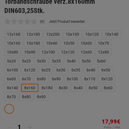
Torbandschraube verz.8x160mm
DIN603,25Stk.
(0)
Jetzt Produkt bewerten
Kein
Beurteilungswert.
Link
12x160
12x180
12x200
10x100
10x120
10x140
auf
derselben
10x160
10x180
10x40
10x50
10x60
10x70
Seite.
10x80
10x90
12x100
12x120
12x60
12x80
5x20
5x25
5x30
5x35
5x40
5x50
5x60
6x100
6x120
6x25
6x30
6x35
6x40
6x50
6x60
6x70
6x80
6x90
8x100
8x110
8x120
8x140
8x160
8x180
8x30
8x40
8x50
8x60
8x70
8x80
8x90
17,99€
-
+
Preis / PAK