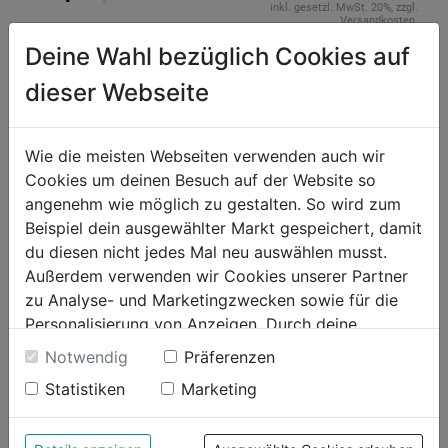
inkl. gesetzl. MwSt. 20%, zzgl.
Versandkosten.
Deine Wahl bezüglich Cookies auf
ONLINE BESTELLEN & LIEFERN LASSEN
dieser Webseite
1-2 Wochen Lieferzeit
WUNSCHLISTE
Wie die meisten Webseiten verwenden auch wir
Cookies um deinen Besuch auf der Website so
angenehm wie möglich zu gestalten. So wird zum
Produktinformationen
Beispiel dein ausgewählter Markt gespeichert, damit
du diesen nicht jedes Mal neu auswählen musst.
Außerdem verwenden wir Cookies unserer Partner
zu Analyse- und Marketingzwecken sowie für die
Personalisierung von Anzeigen. Durch deine
Bewertung
Einwilligung werden die Daten von Drittanbieter,
Notwendig
Präferenzen
unter anderem auch in den USA, verarbeitet.
Statistiken
Marketing
Durch Klick auf "Alle Cookies erlauben" stimmst du
der Verwendung aller Cookies zu. Unter "Details
anzeigen" findest du alle Infos zu den