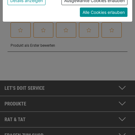
Details anzeigen
Ausgewählte Cookies erlauben
unterschiedlichen Cookies, unter "Cookies
Alle Cookies erlauben
Konfigurieren" kannst du auswählen, welche Cookies
du zulassen möchtest und welche nicht.
Weitere Informationen findest du in unserer
Datenschutzerklärung
.
LET'S DOIT SERVICE
PRODUKTE
RAT & TAT