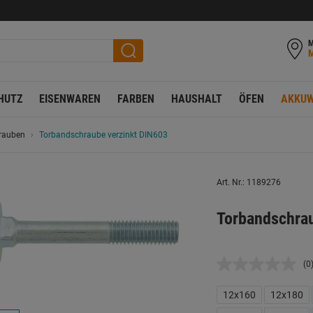
M
HUTZ
EISENWAREN
FARBEN
HAUSHALT
ÖFEN
AKKUW
rauben
Torbandschraube verzinkt DIN603
Art. Nr.: 1189276
Torbandschra
(0
K
B
L
12x160
12x180
a