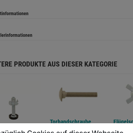
tinformationen
llerinformationen
TERE PRODUKTE AUS DIESER KATEGORIE
Torbandschraube
Flügels
Edelstahl A2 DIN603
316 ver