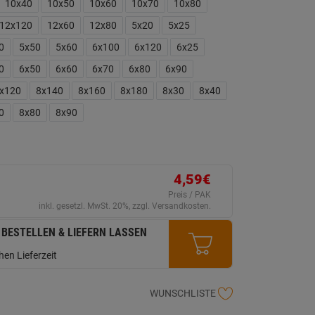
erselben
10x40
10x50
10x60
10x70
10x80
ite.
12x120
12x60
12x80
5x20
5x25
0
5x50
5x60
6x100
6x120
6x25
0
6x50
6x60
6x70
6x80
6x90
x120
8x140
8x160
8x180
8x30
8x40
0
8x80
8x90
4,59€
Preis / PAK
inkl. gesetzl. MwSt. 20%, zzgl. Versandkosten.
 BESTELLEN & LIEFERN LASSEN
en Lieferzeit
WUNSCHLISTE