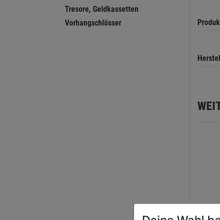
Tresore, Geldkassetten
Produk
Vorhangschlösser
Herste
WEI