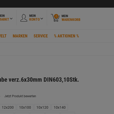
EIN
MEIN
MEIN
0
MARKT
KONTO
WARENKORB
ELT
MARKEN
SERVICE
% AKTIONEN %
ube verz.6x30mm DIN603,10Stk.
)
Jetzt Produkt bewerten
ein
eurteilungswert.
ink
12x200
10x100
10x120
10x140
uf