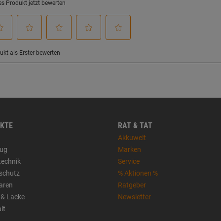
KTE
RAT & TAT
Akkuwelt
ug
Marken
technik
Service
sschutz
% Aktionen %
aren
Ratgeber
 & Lacke
Newsletter
lt