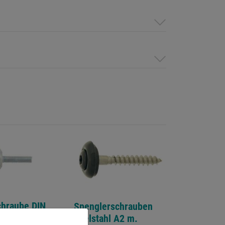
chraube DIN
Spenglerschrauben
zinkt
Edelstahl A2 m.