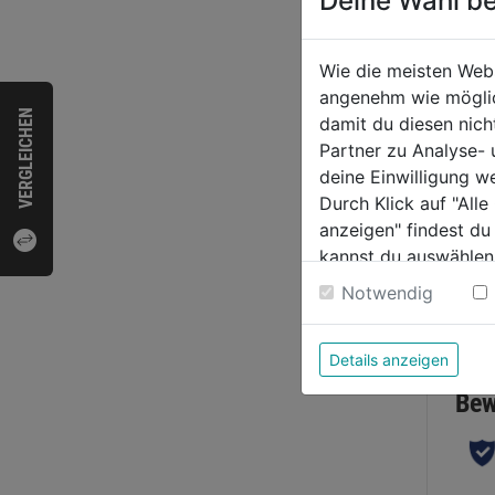
Deine Wahl be
Socke
Wie die meisten Web
x45
angenehm wie möglich
m.Ein
VERGLEICHEN
damit du diesen nic
k.
Partner zu Analyse-
0.0
deine Einwilligung w
von
5,29
Durch Klick auf "All
5
anzeigen" findest du
Sternen
kannst du auswählen
Weitere Informatione
Notwendig
Bewer
Details anzeigen