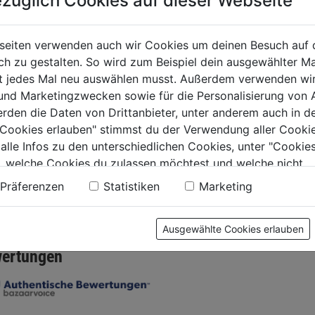
züglich Cookies auf dieser Webseite
m. Muttern
0.0
(0)
0.0
0.0
lverstelschr.M8
seiten verwenden auch wir Cookies um deinen Besuch auf 
von
von
mm
5,29€
5,29€
 zu gestalten. So wird zum Beispiel dein ausgewählter Ma
5
5
schlagmutter,2St
ht jedes Mal neu auswählen musst. Außerdem verwenden wi
Sternen.
Sternen.
0.0
(0)
 und Marketingzwecken sowie für die Personalisierung von 
erden die Daten von Drittanbieter, unter anderem auch in d
€
e Cookies erlauben" stimmst du der Verwendung aller Cookie
 alle Infos zu den unterschiedlichen Cookies, unter "Cookies
.
, welche Cookies du zulassen möchtest und welche nicht.
n findest du in unserer
Datenschutzerklärung
.
Präferenzen
Statistiken
Marketing
tung
Ausgewählte Cookies erlauben