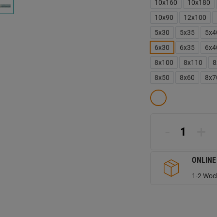
d
10x160
10x180
Se
10x90
12x100
5x30
5x35
5x4
6x30
6x35
6x4
8x100
8x110
8
8x50
8x60
8x7
-
+
ONLINE
1-2 Woch