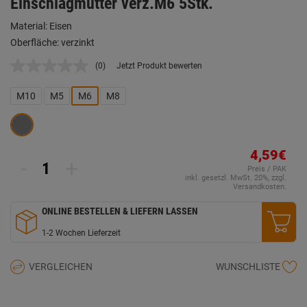
Einschlagmutter verz.M6 5Stk.
Material: Eisen
Oberfläche: verzinkt
(0)
Jetzt Produkt bewerten
Kein
Beurteilungswert.
Link
M10
M5
M6
M8
auf
derselben
Seite.
4,59€
-
+
Preis / PAK
inkl. gesetzl. MwSt. 20%, zzgl.
Versandkosten.
ONLINE BESTELLEN & LIEFERN LASSEN
1-2 Wochen Lieferzeit
VERGLEICHEN
WUNSCHLISTE