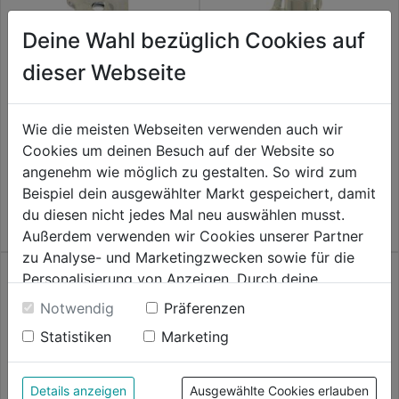
Deine Wahl bezüglich Cookies auf
dieser Webseite
Blechmutter verzinkt
Einschlagmutter verzinkt
Wie die meisten Webseiten verwenden auch wir
0.0
(0)
0.0
(0)
Cookies um deinen Besuch auf der Website so
0.0
0.0
5,29€
5,29€
angenehm wie möglich zu gestalten. So wird zum
von
von
Beispiel dein ausgewählter Markt gespeichert, damit
5
5
du diesen nicht jedes Mal neu auswählen musst.
Sternen.
Sternen.
Außerdem verwenden wir Cookies unserer Partner
zu Analyse- und Marketingzwecken sowie für die
Personalisierung von Anzeigen. Durch deine
Einwilligung werden die Daten von Drittanbieter,
Notwendig
Präferenzen
unter anderem auch in den USA, verarbeitet.
Statistiken
Marketing
Durch Klick auf "Alle Cookies erlauben" stimmst du
der Verwendung aller Cookies zu. Unter "Details
Hutmutter verzinkt DIN1587
anzeigen" findest du alle Infos zu den
Details anzeigen
Ausgewählte Cookies erlauben