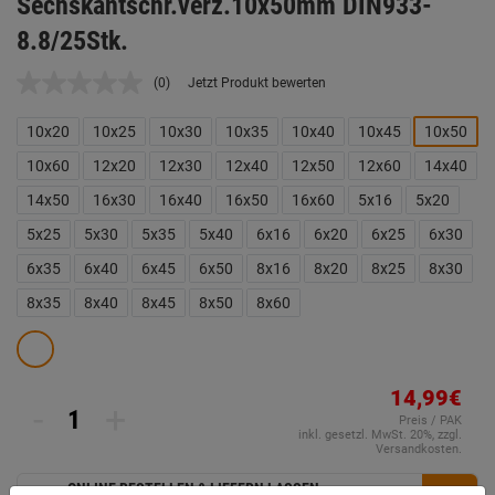
Sechskantschr.verz.10x50mm DIN933-
8.8/25Stk.
(0)
Jetzt Produkt bewerten
Kein
Beurteilungswert.
Link
10x20
10x25
10x30
10x35
10x40
10x45
10x50
auf
derselben
10x60
12x20
12x30
12x40
12x50
12x60
14x40
Seite.
14x50
16x30
16x40
16x50
16x60
5x16
5x20
5x25
5x30
5x35
5x40
6x16
6x20
6x25
6x30
6x35
6x40
6x45
6x50
8x16
8x20
8x25
8x30
8x35
8x40
8x45
8x50
8x60
14,99€
-
+
Preis / PAK
inkl. gesetzl. MwSt. 20%, zzgl.
Versandkosten.
ONLINE BESTELLEN & LIEFERN LASSEN