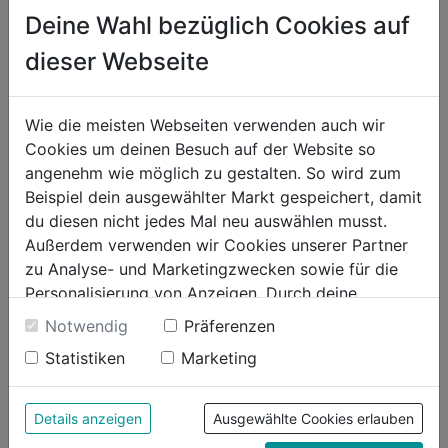
Deine Wahl bezüglich Cookies auf
1-2 Wochen Lieferzeit
dieser Webseite
WUNSCHLISTE
Wie die meisten Webseiten verwenden auch wir
Cookies um deinen Besuch auf der Website so
Produktinformationen
angenehm wie möglich zu gestalten. So wird zum
Beispiel dein ausgewählter Markt gespeichert, damit
du diesen nicht jedes Mal neu auswählen musst.
Außerdem verwenden wir Cookies unserer Partner
zu Analyse- und Marketingzwecken sowie für die
Bewertung
Personalisierung von Anzeigen. Durch deine
Einwilligung werden die Daten von Drittanbieter,
Notwendig
Präferenzen
unter anderem auch in den USA, verarbeitet.
Statistiken
Marketing
Durch Klick auf "Alle Cookies erlauben" stimmst du
der Verwendung aller Cookies zu. Unter "Details
anzeigen" findest du alle Infos zu den
Details anzeigen
Ausgewählte Cookies erlauben
unterschiedlichen Cookies, unter "Cookies