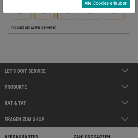
Alle Cookies erlauben
Konfigurieren" kannst du auswählen, welche Cookies
du zulassen möchtest und welche nicht.
Weitere Informationen findest du in unserer
Datenschutzerklärung
.
LET'S DOIT SERVICE
PRODUKTE
RAT & TAT
FRAGEN ZUM SHOP
VERSANDARTEN
ZAHLUNGSARTEN