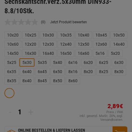
Sechskantschr.verz.5x30mm DIN933-
8.8/10Stk.
(0)
Jetzt Produkt bewerten
Kein
Beurteilungswert.
Link
10x20
10x25
10x30
10x35
10x40
10x45
10x50
auf
derselben
10x60
12x20
12x30
12x40
12x50
12x60
14x40
Seite.
14x50
16x30
16x40
16x50
16x60
5x16
5x20
5x25
5x30
5x35
5x40
6x16
6x20
6x25
6x30
6x35
6x40
6x45
6x50
8x16
8x20
8x25
8x30
8x35
8x40
8x45
8x50
8x60
2,89€
-
+
Preis / PAK
inkl. gesetzl. MwSt. 20%, zzgl.
Versandkosten.
ONLINE BESTELLEN & LIEFERN LASSEN