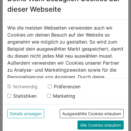
dieser Webseite
Wie die meisten Webseiten verwenden auch wir
Flügelschraube Polyamid
Glasleistenschraube A2
Cookies um deinen Besuch auf der Website so
angenehm wie möglich zu gestalten. So wird zum
0.0
(0)
0.0
(0)
Beispiel dein ausgewählter Markt gespeichert, damit
0.0
0.0
3,79€
3,79€
du diesen nicht jedes Mal neu auswählen musst.
von
von
Außerdem verwenden wir Cookies unserer Partner
5
5
zu Analyse- und Marketingzwecken sowie für die
Sternen.
Sternen.
Personalisierung von Anzeigen. Durch deine
Einwilligung werden die Daten von Drittanbieter,
Notwendig
Präferenzen
unter anderem auch in den USA, verarbeitet.
Statistiken
Marketing
Durch Klick auf "Alle Cookies erlauben" stimmst du
der Verwendung aller Cookies zu. Unter "Details
anzeigen" findest du alle Infos zu den
Details anzeigen
Ausgewählte Cookies erlauben
unterschiedlichen Cookies, unter "Cookies
Linsenschraube verzinkt
Senkschraube verz. DIN9665-
Alle Cookies erlauben
Konfigurieren" kannst du auswählen, welche Cookies
DIN7985-4.8 m. Muttern
4.8 m. Muttern