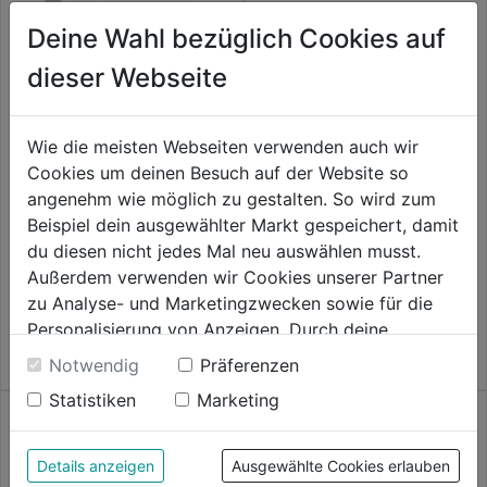
Deine Wahl bezüglich Cookies auf
dieser Webseite
Sechskantschraube verz.
DIN933-8.8
Wie die meisten Webseiten verwenden auch wir
Cookies um deinen Besuch auf der Website so
0.0
(0)
0.0
angenehm wie möglich zu gestalten. So wird zum
8,79€
von
Verstellschraube
Beispiel dein ausgewählter Markt gespeichert, damit
verz.M10x20mm 4Stk.
5
du diesen nicht jedes Mal neu auswählen musst.
Sternen.
Außerdem verwenden wir Cookies unserer Partner
0.0
(0)
0.0
zu Analyse- und Marketingzwecken sowie für die
9,79€
von
Personalisierung von Anzeigen. Durch deine
5
Einwilligung werden die Daten von Drittanbieter,
Notwendig
Präferenzen
Sternen.
unter anderem auch in den USA, verarbeitet.
Statistiken
Marketing
Durch Klick auf "Alle Cookies erlauben" stimmst du
der Verwendung aller Cookies zu. Unter "Details
anzeigen" findest du alle Infos zu den
Details anzeigen
Ausgewählte Cookies erlauben
unterschiedlichen Cookies, unter "Cookies