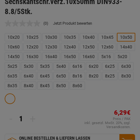
Sechskantschr.verz.10x50mm DIN933-
8.8/5Stk.
(0)
Jetzt Produkt bewerten
Kein
Beurteilungswert.
Link
10x20
10x25
10x30
10x35
10x40
10x45
10x50
auf
derselben
10x60
12x20
12x30
12x40
12x50
12x60
14x40
Seite.
14x50
16x30
16x40
16x50
16x60
5x16
5x20
5x25
5x30
5x35
5x40
6x16
6x20
6x25
6x30
6x35
6x40
6x45
6x50
8x16
8x20
8x25
8x30
8x35
8x40
8x45
8x50
8x60
6,29€
-
+
Preis / PAK
inkl. gesetzl. MwSt. 20%, zzgl.
Versandkosten.
ONLINE BESTELLEN & LIEFERN LASSEN