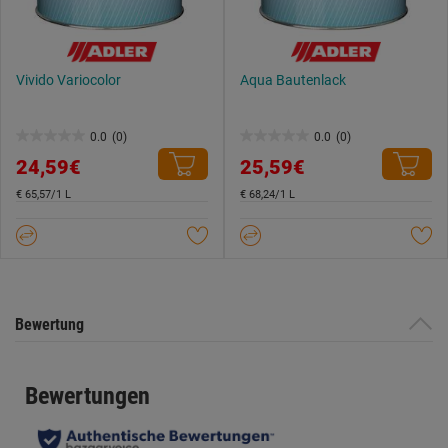
Vivido Variocolor
Aqua Bautenlack
0.0
(0)
0.0
(0)
0.0
0.0
24,59€
25,59€
von
von
5
5
€ 65,57/1 L
€ 68,24/1 L
Sternen.
Sternen.
Bewertung