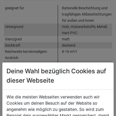
geeignet für
Rationelle Beschichtung und
tragfähigen Altbeschichtungen
für außen und innen
Untergrund
Holz, Holzwerkstoffe, Metall,
Hart-PVC
Glanzgrad
matt
Deckkraft
deckend
Reichweite bei einmaligem
8-10 m²/l
Anstrich
Grundierung empfohlen
für die meisten
Deine Wahl bezüglich Cookies auf
Anwendungsfälle ist keine
eigene Grundierung notwendig
dieser Webseite
Sonstige Produktmerkmale
Leicht zu verarbeitender,
wasserbasierter matter Grund-
und Decklack für innen und
Wie die meisten Webseiten verwenden auch wir
außen mit sehr guten
Cookies um deinen Besuch auf der Website so
Allroundeigenschaften
angenehm wie möglich zu gestalten. So wird zum
Beispiel dein ausgewählter Markt gespeichert, damit