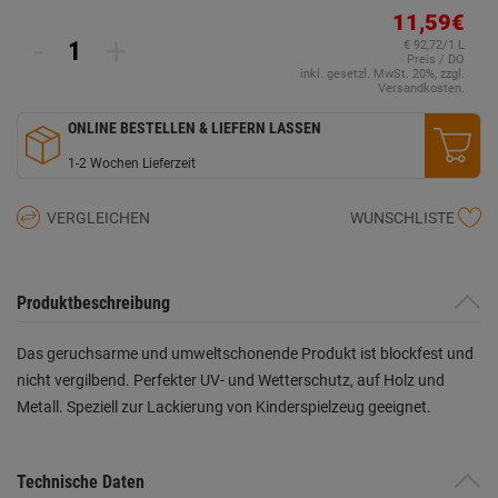
11,59€
-
+
€ 92,72/1 L
Preis / DO
inkl. gesetzl. MwSt. 20%, zzgl.
Versandkosten.
ONLINE BESTELLEN & LIEFERN LASSEN
1-2 Wochen Lieferzeit
VERGLEICHEN
WUNSCHLISTE
Produktbeschreibung
Das geruchsarme und umweltschonende Produkt ist blockfest und
nicht vergilbend. Perfekter UV- und Wetterschutz, auf Holz und
Metall. Speziell zur Lackierung von Kinderspielzeug geeignet.
Technische Daten