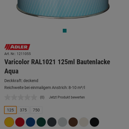
Art. Nr.: 1211055
Varicolor RAL1021 125ml Bautenlacke
Aqua
Deckkraft: deckend
Reichweite bei einmaligem Anstrich: 8-10 m²/l
(0)
Jetzt Produkt bewerten
Kein
Beurteilungswert.
Link
125
375
750
auf
derselben
Seite.