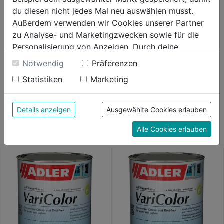
du diesen nicht jedes Mal neu auswählen musst.
Produktinformationen
Außerdem verwenden wir Cookies unserer Partner
zu Analyse- und Marketingzwecken sowie für die
Personalisierung von Anzeigen. Durch deine
Herstellerinformationen
Einwilligung werden die Daten von Drittanbieter,
Notwendig
Präferenzen
unter anderem auch in den USA, verarbeitet.
Statistiken
Marketing
Durch Klick auf "Alle Cookies erlauben" stimmst du
der Verwendung aller Cookies zu. Unter "Details
WEITERE PRODUKTE AUS DIESER
anzeigen" findest du alle Infos zu den
Details anzeigen
Ausgewählte Cookies erlauben
KATEGORIE
unterschiedlichen Cookies, unter "Cookies
Alle Cookies erlauben
Konfigurieren" kannst du auswählen, welche Cookies
du zulassen möchtest und welche nicht.
Weitere Informationen findest du in unserer
Datenschutzerklärung
.