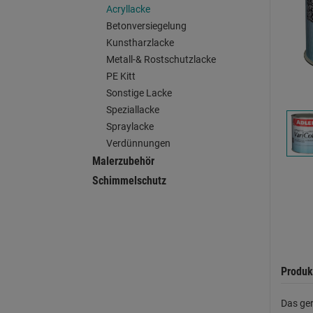
Acryllacke
Betonversiegelung
Kunstharzlacke
Metall-& Rostschutzlacke
PE Kitt
Sonstige Lacke
Speziallacke
Spraylacke
Verdünnungen
Malerzubehör
Schimmelschutz
Produk
Das ger