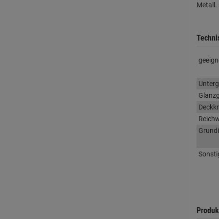
Metall.
Techni
geeign
Unter
Glanz
Deckkr
Reichw
Grundi
Sonsti
Produk