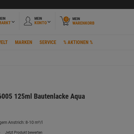
EIN
MEIN
MEIN
0
MARKT
KONTO
WARENKORB
ELT
MARKEN
SERVICE
% AKTIONEN %
6005 125ml Bautenlacke Aqua
gem Anstrich: 8-10 m²/l
)
Jetzt Produkt bewerten