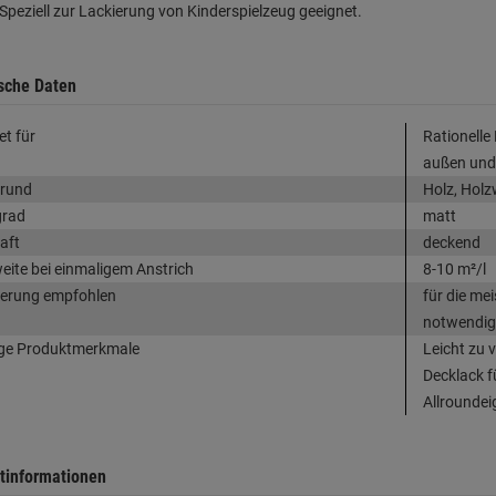
 Speziell zur Lackierung von Kinderspielzeug geeignet.
sche Daten
et für
Rationelle
außen und
grund
Holz, Holz
grad
matt
aft
deckend
eite bei einmaligem Anstrich
8-10 m²/l
erung empfohlen
für die me
notwendig
ge Produktmerkmale
Leicht zu 
Decklack f
Allrounde
tinformationen