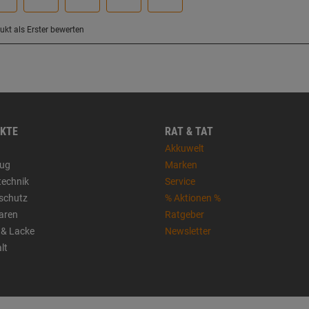
KTE
RAT & TAT
Akkuwelt
ug
Marken
technik
Service
sschutz
% Aktionen %
aren
Ratgeber
 & Lacke
Newsletter
lt