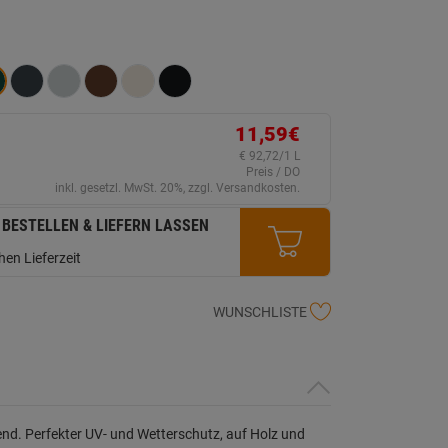
ein
eurteilungswert.
ink
uf
erselben
ite.
11,59€
€ 92,72/1 L
Preis / DO
inkl. gesetzl. MwSt. 20%, zzgl. Versandkosten.
 BESTELLEN & LIEFERN LASSEN
en Lieferzeit
WUNSCHLISTE
nd. Perfekter UV- und Wetterschutz, auf Holz und