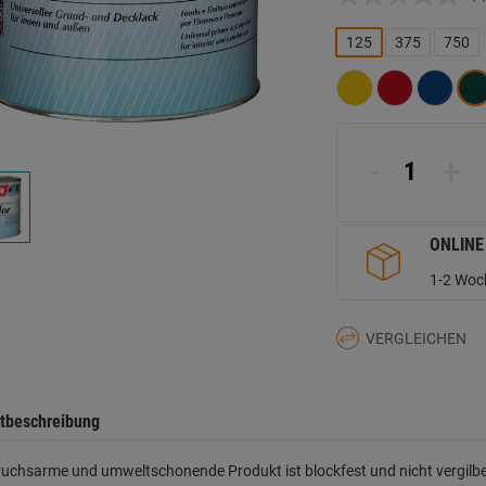
K
B
L
125
375
750
a
d
Se
-
+
ONLINE
1-2 Woch
VERGLEICHEN
tbeschreibung
uchsarme und umweltschonende Produkt ist blockfest und nicht vergilbe