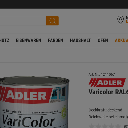
M
HUTZ
EISENWAREN
FARBEN
HAUSHALT
ÖFEN
AKKUW
Art. Nr.: 1211067
Varicolor RAL
Deckkraft: deckend
Reichweite bei einmali
(0