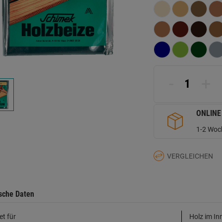
L
a
d
Se
-
+
ONLINE
1-2 Woch
VERGLEICHEN
sche Daten
et für
Holz im In