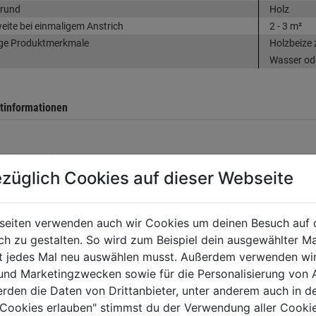
grund
Holz
eite bei einmaligem Anstrich
2 - 3 m²
ge Produktmerkmale
Holzbeize 
Wasser oder
tinformationen
llerinformationen
züglich Cookies auf dieser Webseite
seiten verwenden auch wir Cookies um deinen Besuch auf 
 zu gestalten. So wird zum Beispiel dein ausgewählter Ma
tung
ht jedes Mal neu auswählen musst. Außerdem verwenden wi
 und Marketingzwecken sowie für die Personalisierung von 
erden die Daten von Drittanbieter, unter anderem auch in d
e Cookies erlauben" stimmst du der Verwendung aller Cookie