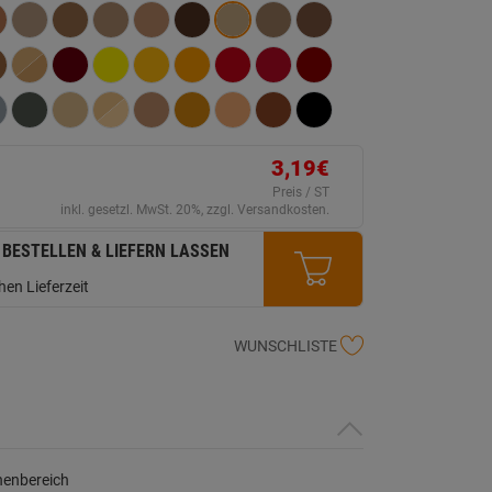
ink
uf
erselben
ite.
3,19€
Preis / ST
inkl. gesetzl. MwSt. 20%, zzgl. Versandkosten.
 BESTELLEN & LIEFERN LASSEN
en Lieferzeit
WUNSCHLISTE
nenbereich