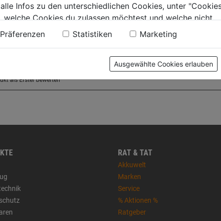
 alle Infos zu den unterschiedlichen Cookies, unter "Cookies
, welche Cookies du zulassen möchtest und welche nicht.
n findest du in unserer
Datenschutzerklärung
.
Präferenzen
Statistiken
Marketing
Ausgewählte Cookies erlauben
KTE
RAT & TAT
Akkuwelt
ug
Marken
technik
Service
sschutz
% Aktionen %
aren
Ratgeber