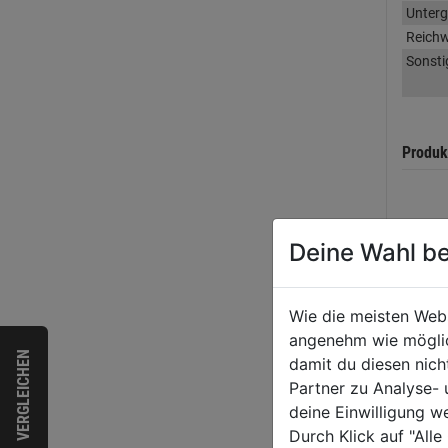
Unter
Reichw
Sonsti
Produk
Herste
Deine Wahl be
Wie die meisten Web
angenehm wie möglich
Bewer
VERGLEICHEN
damit du diesen nic
Partner zu Analyse-
deine Einwilligung w
Durch Klick auf "All