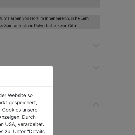
zum Färben von Holz im Innenbereich, in heißem
 Spiritus lösliche Pulverfarbe, keine Gifte
der Website so
rkt gespeichert,
r Cookies unserer
Anzeigen. Durch
en USA, verarbeitet.
s zu. Unter "Details