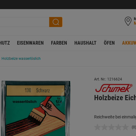
M
HUTZ
EISENWAREN
FARBEN
HAUSHALT
ÖFEN
AKKUW
Holzbeize wasserlöslich
Art. Nr.: 1216624
Holzbeize Eic
Reichweite bei einmali
(0
K
B