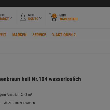
EIN
MEIN
MEIN
0
MARKT
KONTO
WARENKORB
ELT
MARKEN
SERVICE
% AKTIONEN %
henbraun hell Nr.104 wasserlöslich
gem Anstrich: 2 - 3 m²
)
Jetzt Produkt bewerten
ein
eurteilungswert.