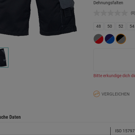
Dehnungsfalten
(0
K
B
L
48
50
52
54
a
d
Se
Bitte erkundige dich di
VERGLEICHEN
sche Daten
ISO 15797