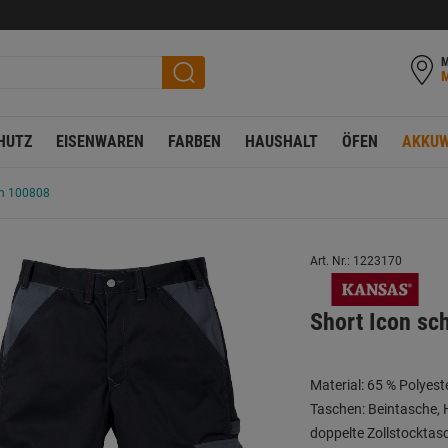
M
HUTZ
EISENWAREN
FARBEN
HAUSHALT
ÖFEN
AKKUW
on 100808
Art. Nr.: 1223170
Short Icon sc
Material: 65 % Polyes
Taschen: Beintasche, 
doppelte Zollstocktas