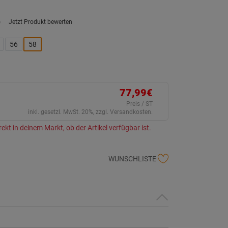
)
Jetzt Produkt bewerten
ein
eurteilungswert.
ink
56
58
uf
erselben
ite.
77,99€
Preis / ST
inkl. gesetzl. MwSt. 20%, zzgl. Versandkosten.
rekt in deinem Markt, ob der Artikel verfügbar ist.
WUNSCHLISTE