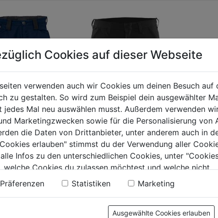
züglich Cookies auf dieser Webseite
seiten verwenden auch wir Cookies um deinen Besuch auf 
 zu gestalten. So wird zum Beispiel dein ausgewählter Ma
ht jedes Mal neu auswählen musst. Außerdem verwenden wi
 und Marketingzwecken sowie für die Personalisierung von 
ch Short Activiq
erden die Daten von Drittanbieter, unter anderem auch in d
Shorts Service 4-
e Cookies erlauben" stimmst du der Verwendung aller Cookie
Wege-Stretch
 alle Infos zu den unterschiedlichen Cookies, unter "Cookies
schwarz/dunkelgrau
0.0
(0)
, welche Cookies du zulassen möchtest und welche nicht.
0.0
(0)
0.0
n findest du in unserer
Datenschutzerklärung
.
9€
Präferenzen
Statistiken
Marketing
von
104,99€
.
5
Sternen.
Ausgewählte Cookies erlauben