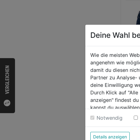
Deine Wahl be
Wie die meisten Web
angenehm wie möglich
VERGLEICHEN
damit du diesen nic
Partner zu Analyse-
Stret
deine Einwilligung w
Durch Klick auf "All
anzeigen" findest du
0.0
kannst du auswählen
von
Weitere Informatione
87,9
Notwendig
5
Sternen
Details anzeigen