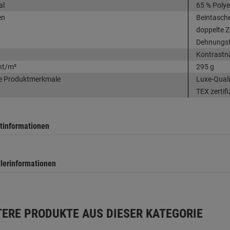
al
65 % Polye
en
Beintasche
doppelte Z
Dehnungsf
Kontrastn
ht/m²
295 g
e Produktmerkmale
Luxe-Quali
TEX zertifi
tinformationen
llerinformationen
TERE PRODUKTE AUS DIESER KATEGORIE