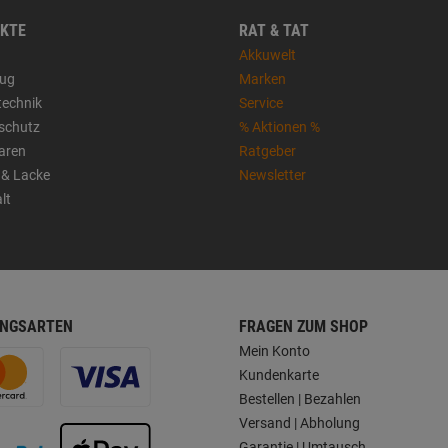
KTE
RAT & TAT
Akkuwelt
ug
Marken
technik
Service
sschutz
% Aktionen %
aren
Ratgeber
 & Lacke
Newsletter
lt
NGSARTEN
FRAGEN ZUM SHOP
Mein Konto
Kundenkarte
Bestellen | Bezahlen
Versand | Abholung
Garantie | Umtausch