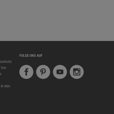
FOLGE UNS AUF
tsschutz
 Vor
s
 in den