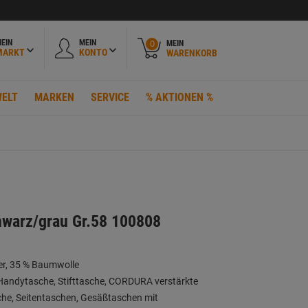
EIN
MEIN
MEIN
0
MARKT
KONTO
WARENKORB
ELT
MARKEN
SERVICE
% AKTIONEN %
hwarz/grau Gr.58 100808
ter, 35 % Baumwolle
Handytasche, Stifttasche, CORDURA verstärkte
che, Seitentaschen, Gesäßtaschen mit