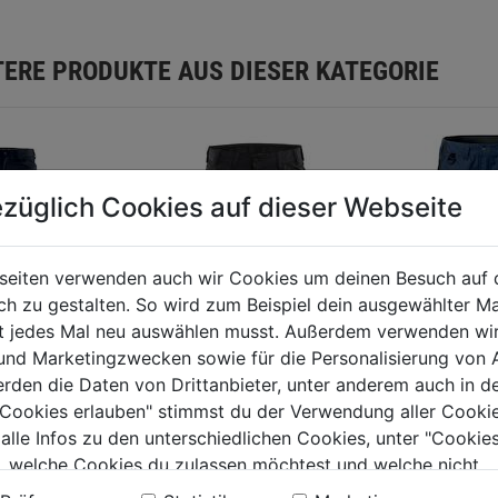
TERE PRODUKTE AUS DIESER KATEGORIE
züglich Cookies auf dieser Webseite
seiten verwenden auch wir Cookies um deinen Besuch auf 
 zu gestalten. So wird zum Beispiel dein ausgewählter Ma
ht jedes Mal neu auswählen musst. Außerdem verwenden wi
 und Marketingzwecken sowie für die Personalisierung von 
erden die Daten von Drittanbieter, unter anderem auch in d
ose Service
e Cookies erlauben" stimmst du der Verwendung aller Cookie
ch
 alle Infos zu den unterschiedlichen Cookies, unter "Cookies
, welche Cookies du zulassen möchtest und welche nicht.
Handwerker Stretch-
Stretch
0.0
(0)
n findest du in unserer
Datenschutzerklärung
.