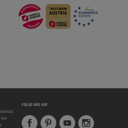
FOLGE UNS AUF
tsschutz
 Vor
s