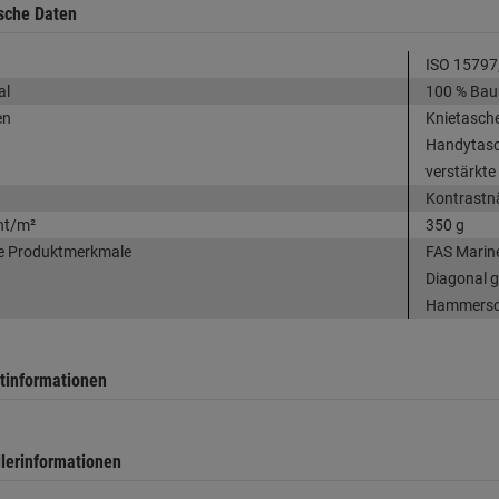
sche Daten
ISO 15797
al
100 % Bau
en
Knietasche
Handytasch
verstärkte
Kontrastn
ht/m²
350 g
e Produktmerkmale
FAS Marine
Diagonal g
Hammerschl
tinformationen
llerinformationen