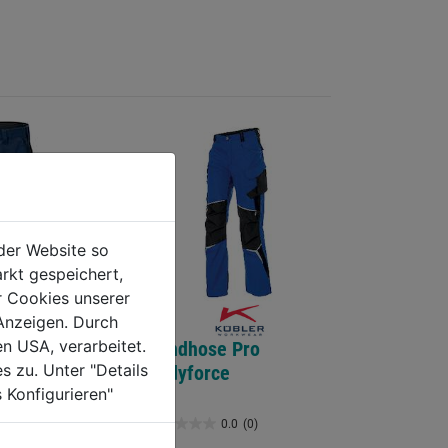
der Website so
rkt gespeichert,
r Cookies unserer
Anzeigen. Durch
en USA, verarbeitet.
Bundhose Pro
s zu. Unter "Details
Bodyforce
 Konfigurieren"
 Hose 126515
0.0
(0)
0.0