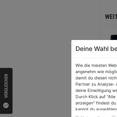
WEI
Deine Wahl be
Wie die meisten Web
angenehm wie möglich
VERGLEICHEN
damit du diesen nic
Partner zu Analyse-
deine Einwilligung w
Bundh
Durch Klick auf "All
Stret
anzeigen" findest du
kannst du auswählen
0.0
Weitere Informatione