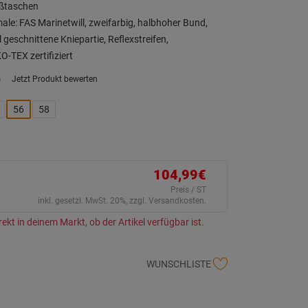
äßtaschen
le: FAS Marinetwill, zweifarbig, halbhoher Bund,
 geschnittene Kniepartie, Reflexstreifen,
-TEX zertifiziert
)
Jetzt Produkt bewerten
ein
eurteilungswert.
ink
56
58
uf
erselben
ite.
104,99€
Preis / ST
inkl. gesetzl. MwSt. 20%, zzgl. Versandkosten.
rekt in deinem Markt, ob der Artikel verfügbar ist.
WUNSCHLISTE