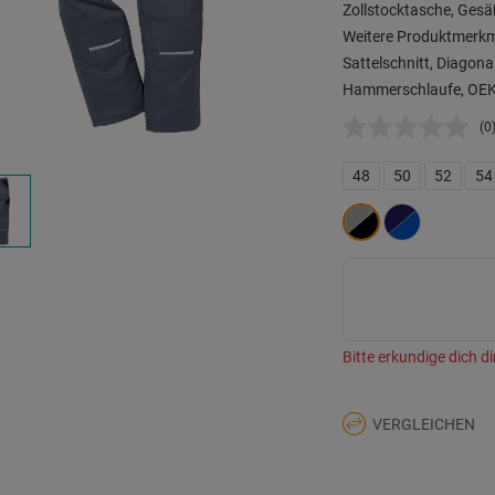
Zollstocktasche, Ges
Weitere Produktmerkma
Sattelschnitt, Diagonal
Hammerschlaufe, OEKO
(0
K
B
L
48
50
52
54
a
d
Se
Bitte erkundige dich di
VERGLEICHEN