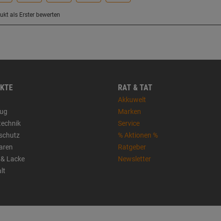
KTE
RAT & TAT
Akkuwelt
ug
Marken
technik
Service
sschutz
% Aktionen %
aren
Ratgeber
 & Lacke
Newsletter
lt