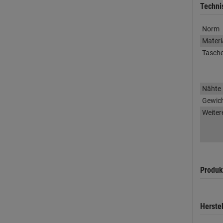
Techni
Norm
Materi
Tasch
Nähte
Gewic
Weiter
Produk
Herste