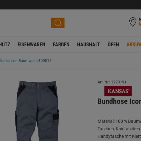
M
HUTZ
EISENWAREN
FARBEN
HAUSHALT
ÖFEN
AKKUW
dhose Icon Baumwolle 100813
Art. Nr.: 1223191
Bundhose Ico
Material: 100 % Baum
Taschen: Knietaschen 
Handytasche mit Klett