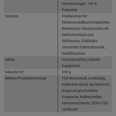
Verstärkungen: 100 %
Polyamid
Taschen
Knietaschen für
höhenverstellbare Kniepolster,
Beintasche, Handytasche mit
Klettverschluss und
Stifttasche, CORDURA
verstärkte Zollstocktasche,
Gesäßtaschen
Nähte
Kontrastnähte, 3-Nadel-
Kappnähte
Gewicht/m²
350 g
Weitere Produktmerkmale
FAS Marinetwill, zweifarbig,
halbhoher Bund, Sattelschnitt,
Diagonal geschnittene
Kniepartie, Reflexstreifen,
Hammerschlaufe, OEKO-TEX
zertifiziert