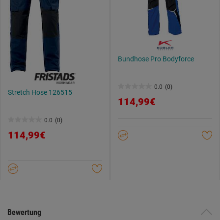
Bundhose Pro Bodyforce
0.0
(0)
0.0
Stretch Hose 126515
114,99€
von
5
0.0
(0)
0.0
Sternen.
114,99€
von
5
Sternen.
Bewertung