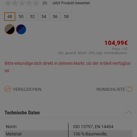
(0)
Jetzt Produkt bewerten
Kein
Beurteilungswert.
Link
48
50
52
54
56
58
auf
derselben
Seite.
104,99€
Preis / ST
inkl. gesetzl. MwSt. 20%, zzgl. Versandkosten.
Bitte erkundige dich direkt in deinem Markt, ob der Artikel verfügbar
ist.
VERGLEICHEN
WUNSCHLISTE
Technische Daten
Norm
ISO 15797, EN 14404
Material
100 % Baumwolle,