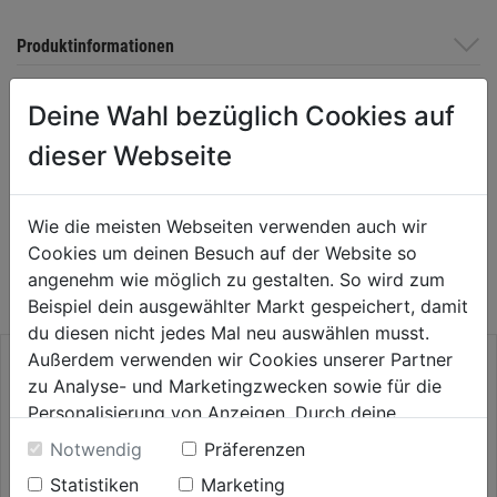
Produktinformationen
Deine Wahl bezüglich Cookies auf
Herstellerinformationen
dieser Webseite
Wie die meisten Webseiten verwenden auch wir
WEITERE PRODUKTE AUS DIESER
Cookies um deinen Besuch auf der Website so
KATEGORIE
angenehm wie möglich zu gestalten. So wird zum
Beispiel dein ausgewählter Markt gespeichert, damit
du diesen nicht jedes Mal neu auswählen musst.
Außerdem verwenden wir Cookies unserer Partner
zu Analyse- und Marketingzwecken sowie für die
Personalisierung von Anzeigen. Durch deine
Einwilligung werden die Daten von Drittanbieter,
Notwendig
Präferenzen
unter anderem auch in den USA, verarbeitet.
Statistiken
Marketing
Durch Klick auf "Alle Cookies erlauben" stimmst du