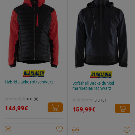
Hybrid Jacke rot/schwarz
Softshell Jacke dunkel
marineblau/schwarz
0.0
(0)
0.0
(0)
0.0
0.0
144,99€
159,99€
von
von
5
5
Sternen.
Sternen.