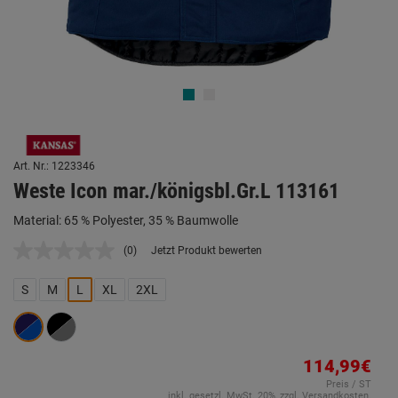
Art. Nr.: 1223346
Weste Icon mar./königsbl.Gr.L 113161
Material: 65 % Polyester, 35 % Baumwolle
(0)
Jetzt Produkt bewerten
Kein
Beurteilungswert.
Link
S
M
L
XL
2XL
auf
derselben
Seite.
114,99€
Preis / ST
inkl. gesetzl. MwSt. 20%, zzgl. Versandkosten.