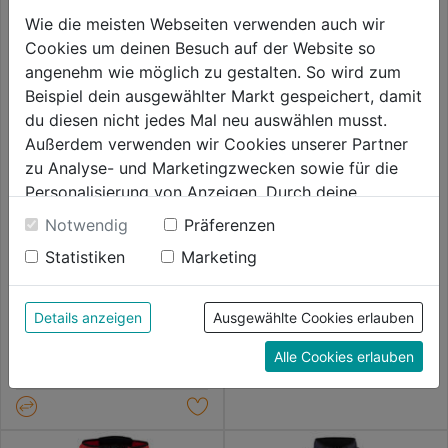
Wie die meisten Webseiten verwenden auch wir
Cookies um deinen Besuch auf der Website so
angenehm wie möglich zu gestalten. So wird zum
Beispiel dein ausgewählter Markt gespeichert, damit
du diesen nicht jedes Mal neu auswählen musst.
Außerdem verwenden wir Cookies unserer Partner
zu Analyse- und Marketingzwecken sowie für die
Personalisierung von Anzeigen. Durch deine
Funktionsjacke 4882 GLPS
Einwilligung werden die Daten von Drittanbieter,
Notwendig
Präferenzen
unter anderem auch in den USA, verarbeitet.
0.0
(0)
Strickjacke m. Softshell grau
Statistiken
Marketing
0.0
Durch Klick auf "Alle Cookies erlauben" stimmst du
melange/schwarz
139,99€
von
der Verwendung aller Cookies zu. Unter "Details
5
0.0
(0)
anzeigen" findest du alle Infos zu den
Details anzeigen
Ausgewählte Cookies erlauben
0.0
Sternen.
119,99€
unterschiedlichen Cookies, unter "Cookies
von
Alle Cookies erlauben
Konfigurieren" kannst du auswählen, welche Cookies
5
du zulassen möchtest und welche nicht.
Sternen.
Weitere Informationen findest du in unserer
Datenschutzerklärung
.