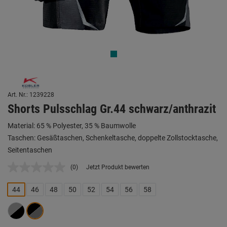
Art. Nr.: 1239228
Shorts Pulsschlag Gr.44 schwarz/anthrazit
Material: 65 % Polyester, 35 % Baumwolle
Taschen: Gesäßtaschen, Schenkeltasche, doppelte Zollstocktasche,
Seitentaschen
(0)
Jetzt Produkt bewerten
Kein
Beurteilungswert.
Link
44
46
48
50
52
54
56
58
auf
derselben
Seite.