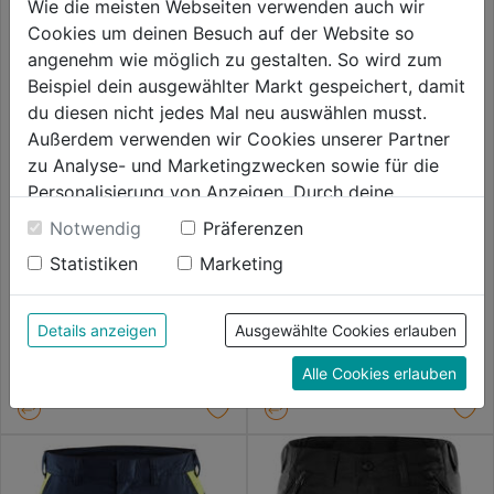
Wie die meisten Webseiten verwenden auch wir
Cookies um deinen Besuch auf der Website so
angenehm wie möglich zu gestalten. So wird zum
Beispiel dein ausgewählter Markt gespeichert, damit
du diesen nicht jedes Mal neu auswählen musst.
Außerdem verwenden wir Cookies unserer Partner
zu Analyse- und Marketingzwecken sowie für die
Personalisierung von Anzeigen. Durch deine
Einwilligung werden die Daten von Drittanbieter,
Notwendig
Präferenzen
Shorts BPC 100128 khaki
Short Bodyforce
unter anderem auch in den USA, verarbeitet.
Statistiken
Marketing
Durch Klick auf "Alle Cookies erlauben" stimmst du
der Verwendung aller Cookies zu. Unter "Details
0.0
(0)
0.0
(0)
0.0
0.0
anzeigen" findest du alle Infos zu den
67,99€
67,99€
Details anzeigen
Ausgewählte Cookies erlauben
von
von
unterschiedlichen Cookies, unter "Cookies
5
5
Alle Cookies erlauben
Konfigurieren" kannst du auswählen, welche Cookies
Sternen.
Sternen.
du zulassen möchtest und welche nicht.
Weitere Informationen findest du in unserer
Datenschutzerklärung
.