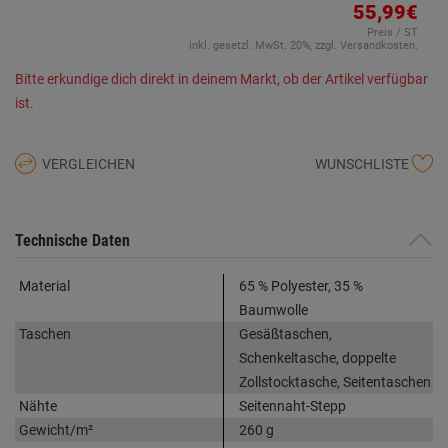
55,99€
Preis / ST
inkl. gesetzl. MwSt. 20%, zzgl. Versandkosten.
Bitte erkundige dich direkt in deinem Markt, ob der Artikel verfügbar
ist.
VERGLEICHEN
WUNSCHLISTE
Technische Daten
Material
65 % Polyester, 35 %
Baumwolle
Taschen
Gesäßtaschen,
Schenkeltasche, doppelte
Zollstocktasche, Seitentaschen
Nähte
Seitennaht-Stepp
Gewicht/m²
260 g